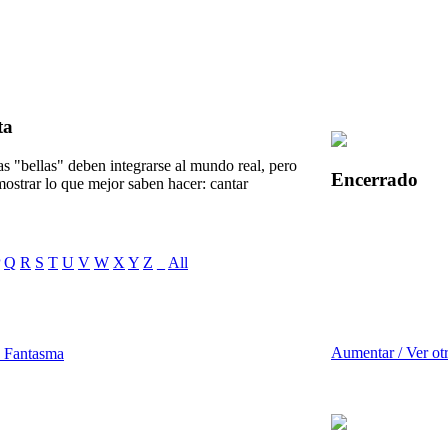
ta
as "bellas" deben integrarse al mundo real, pero
Encerrado
ostrar lo que mejor saben hacer: cantar
Q
R
S
T
U
V
W
X
Y
Z
_
All
Aumentar / Ver ot
n Fantasma