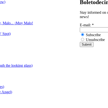
Boletodeci
row)
Stay informed on o
news!
e, Malo... ¡Muy Malo!
E-mail:
*
V Spot)
Subscribe
Unsubscribe
ugh the looking glass)
es)
e Angel)