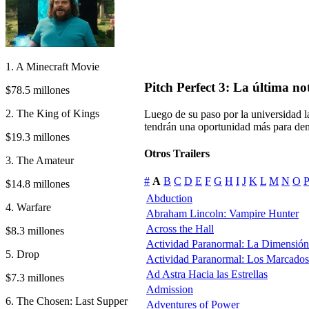
1. A Minecraft Movie
Pitch Perfect 3: La última no
$78.5 millones
2. The King of Kings
Luego de su paso por la universidad l
tendrán una oportunidad más para dem
$19.3 millones
Otros Trailers
3. The Amateur
#
A
B
C
D
E
F
G
H
I
J
K
L
M
N
O
P
$14.8 millones
Abduction
4. Warfare
Abraham Lincoln: Vampire Hunter
Across the Hall
$8.3 millones
Actividad Paranormal: La Dimensió
5. Drop
Actividad Paranormal: Los Marcados
Ad Astra Hacia las Estrellas
$7.3 millones
Admission
6. The Chosen: Last Supper
Adventures of Power