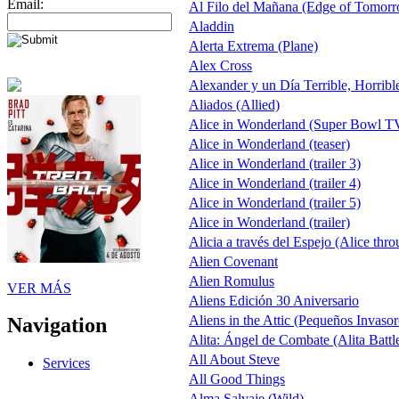
Email:
Al Filo del Mañana (Edge of Tomor
Aladdin
Alerta Extrema (Plane)
Alex Cross
Alexander y un Día Terrible, Horribl
Aliados (Allied)
Alice in Wonderland (Super Bowl T
Alice in Wonderland (teaser)
Alice in Wonderland (trailer 3)
Alice in Wonderland (trailer 4)
Alice in Wonderland (trailer 5)
Alice in Wonderland (trailer)
Alicia a través del Espejo (Alice thro
Alien Covenant
Alien Romulus
VER MÁS
Aliens Edición 30 Aniversario
Aliens in the Attic (Pequeños Invasor
Navigation
Alita: Ángel de Combate (Alita Battl
All About Steve
Services
All Good Things
Alma Salvaje (Wild)