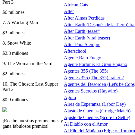
Part 3
African Cats
After
$6 millones
After Almas Perdidas
7. A Working Man
After Earth (Después de la Tierra) trai
After Earth (teaser)
$3 millones
After Earth (viral teaser)
8. Snow White
After Para Siempre
Afterschool
$2.8 millones
Agente Bajo Fuego
9. The Woman in the Yard
Agente Fortune: El Gran Engaño
Agentes 355 (The 355)
$2 millones
Agentes 355 (The 355) trailer 2
10. The Chosen: Last Supper
Agentes del Desorden (Let's be Cops
Part 2
Agentes Secretos (Haywire)
Agora
$0.9 millones
Aires de Esperanza (Labor Day)
Ajuste de Cuentas (Grudge Match)
Ajuste de Cuentas (Score to Settle)
¡Recibe nuestras promociones y
Al Diablo con el Amor
gana fabulosos premios!
Al Filo del Mañana (Edge of Tomor