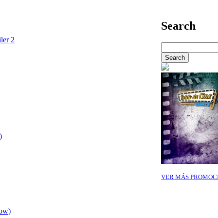
Search
ler 2
)
VER MÁS PROMOC
row)