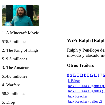
1. A Minecraft Movie
WiFi Ralph (Ralph
$78.5 millones
Ralph y Penélope des
2. The King of Kings
movido y alocado mu
$19.3 millones
Otros Trailers
3. The Amateur
#
A
B
C
D
E
F
G
H
I
J
$14.8 millones
J. Edgar
4. Warfare
Jack El Caza Gigantes (G
Jack El Caza Gigantes (Ja
$8.3 millones
Jack Reacher
Jack Reacher (trailer 2)
5. Drop