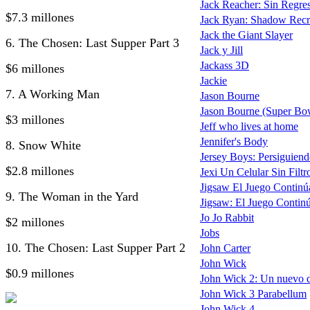
Jack Reacher: Sin Regreso
$7.3 millones
Jack Ryan: Shadow Recr
Jack the Giant Slayer
6. The Chosen: Last Supper Part 3
Jack y Jill
Jackass 3D
$6 millones
Jackie
7. A Working Man
Jason Bourne
Jason Bourne (Super Bo
$3 millones
Jeff who lives at home
Jennifer's Body
8. Snow White
Jersey Boys: Persiguiend
$2.8 millones
Jexi Un Celular Sin Filtr
Jigsaw El Juego Continú
9. The Woman in the Yard
Jigsaw: El Juego Continú
Jo Jo Rabbit
$2 millones
Jobs
10. The Chosen: Last Supper Part 2
John Carter
John Wick
$0.9 millones
John Wick 2: Un nuevo d
John Wick 3 Parabellum
John Wick 4