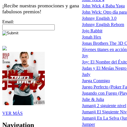
¡Recibe nuestras promociones y gana
John Wick 4 Baba Yaga
fabulosos premios!
John Wick: Otro día para
Johnny English 3.0
Email:
Johnny English Reborn
Jojo Rabbit
Jonah Hex
Jonas Brothers The 3D C
Jóvenes titanes en acción
Joy
Joy: El Nombre del Éxit
Judas y El Mesías Negro
Judy
Juega Conmigo
Juego Perfecto (Poker Fa
Jugando con Fuego (Play
Julie & Julia
Jumanji 2 siguiente nivel
Jumanji El Siguiente Niv
VER MÁS
Jumanji En La Selva (Ju
Navigation
Jumper