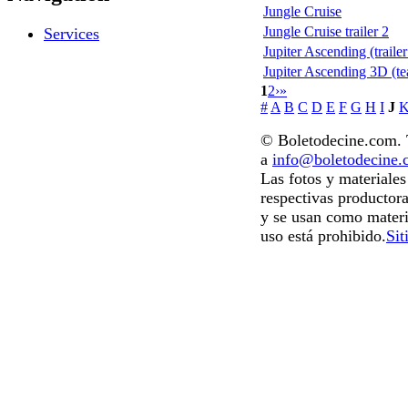
Jungle Cruise
Jungle Cruise trailer 2
Services
Jupiter Ascending (trailer
Jupiter Ascending 3D (te
1
2
›
»
#
A
B
C
D
E
F
G
H
I
J
© Boletodecine.com. T
a
info@boletodecine
Las fotos y materiale
respectivas productora
y se usan como materi
uso está prohibido.
Sit