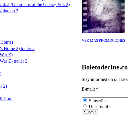
ol. 2 (Guardians of the Galaxy Vol. 2)
 Volumen 3
VER MÁS PROMOCIONES
s Home)
s Home 2) trailer 2
 War Z)
ar Z) trailer 2
Boletodecine.c
)
Stay informed on our late
r 2)
E-mail:
*
ll Hard
Subscribe
Unsubscribe