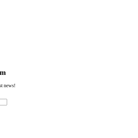
om
st news!