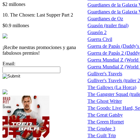
$2 millones
Guardianes de la Galaxia V
Guardianes de la Galaxia
10. The Chosen: Last Supper Part 2
Guardianes de Oz
$0.9 millones
Guasón (trailer final)
Guasón 2
Guerra Civil
Guerra de Papás (Daddy'
¡Recibe nuestras promociones y gana
fabulosos premios!
Guerra de Papás 2 (Daddy'
Guerra Mundial Z (World
Email:
Guerra Mundial Z (World W
Gulliver's Travels
Gulliver's Travels (trailer 2
The Gallows (La Horca)
The Gangster Squad (traile
The Ghost Writer
The Goods: Live Hard, Se
The Great Gatsby
The Green Hornet
The Grudge 3
The Guilt Trip