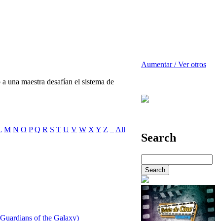
Aumentar / Ver otros
 a una maestra desafían el sistema de
L
M
N
O
P
Q
R
S
T
U
V
W
X
Y
Z
_
All
Search
(Guardians of the Galaxy)