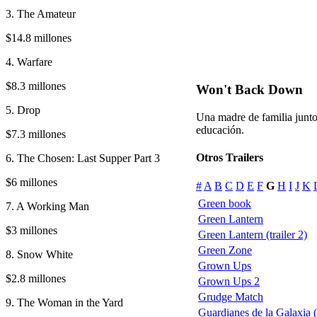
3. The Amateur
$14.8 millones
4. Warfare
$8.3 millones
Won't Back Down
5. Drop
Una madre de familia junto
educación.
$7.3 millones
Otros Trailers
6. The Chosen: Last Supper Part 3
$6 millones
#
A
B
C
D
E
F
G
H
I
J
K
Green book
7. A Working Man
Green Lantern
$3 millones
Green Lantern (trailer 2)
Green Zone
8. Snow White
Grown Ups
$2.8 millones
Grown Ups 2
Grudge Match
9. The Woman in the Yard
Guardianes de la Galaxia 