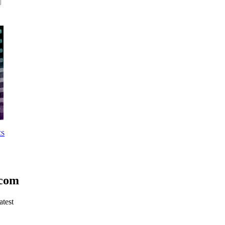
ES
.com
atest