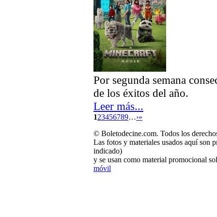
Por segunda semana consec
de los éxitos del año.
Leer más...
1
2
3
4
5
6
7
8
9
…
›
»
© Boletodecine.com. Todos los derechos
Las fotos y materiales usados aquí son p
indicado)
y se usan como material promocional sol
móvil