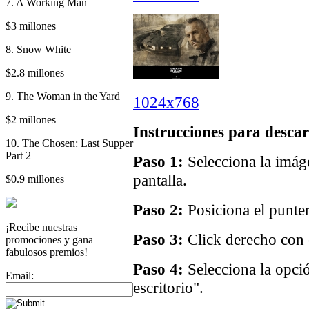
7. A Working Man
$3 millones
8. Snow White
$2.8 millones
9. The Woman in the Yard
1024x768
$2 millones
Instrucciones para descar
10. The Chosen: Last Supper
Part 2
Paso 1:
Selecciona la imáge
pantalla.
$0.9 millones
Paso 2:
Posiciona el punter
¡Recibe nuestras
Paso 3:
Click derecho con e
promociones y gana
fabulosos premios!
Paso 4:
Selecciona la opci
Email:
escritorio".