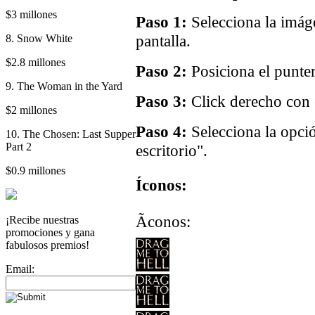
$3 millones
Paso 1:
Selecciona la imáge
pantalla.
8. Snow White
$2.8 millones
Paso 2:
Posiciona el punter
9. The Woman in the Yard
Paso 3:
Click derecho con e
$2 millones
Paso 4:
Selecciona la opci
10. The Chosen: Last Supper
Part 2
escritorio".
$0.9 millones
Íconos:
Ãconos:
¡Recibe nuestras
promociones y gana
fabulosos premios!
Email: