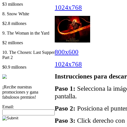
$3 millones
1024x768
8. Snow White
$2.8 millones
9. The Woman in the Yard
$2 millones
800x600
10. The Chosen: Last Supper
Part 2
1024x768
$0.9 millones
Instrucciones para descar
¡Recibe nuestras
Paso 1:
Selecciona la imáge
promociones y gana
pantalla.
fabulosos premios!
Email:
Paso 2:
Posiciona el punter
Paso 3:
Click derecho con e