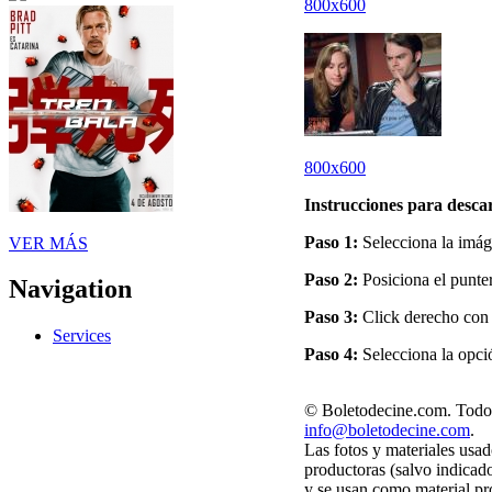
800x600
800x600
Instrucciones para desca
Paso 1:
Selecciona la imáge
VER MÁS
Paso 2:
Posiciona el punter
Navigation
Paso 3:
Click derecho con 
Services
Paso 4:
Selecciona la opci
© Boletodecine.com. Todos
info@boletodecine.com
.
Las fotos y materiales usad
productoras (salvo indicad
y se usan como material pr