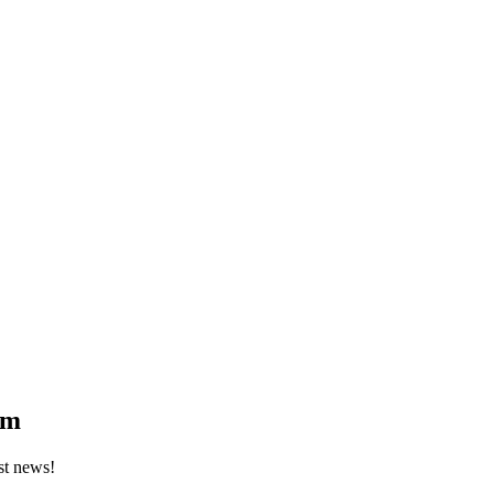
om
st news!