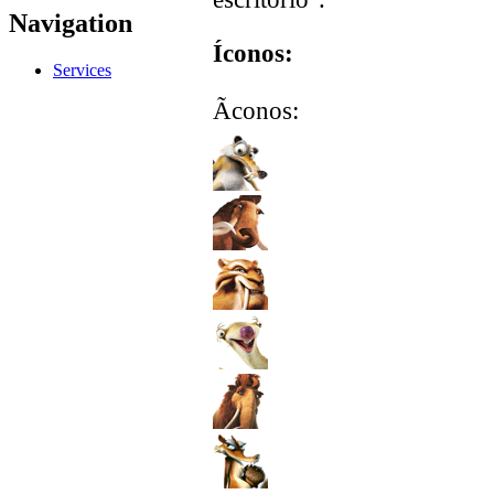
Navigation
Íconos:
Services
Ãconos: