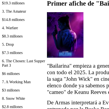
Primer afiche de "Ba
$19.3 millones
3. The Amateur
$14.8 millones
4. Warfare
$8.3 millones
5. Drop
$7.3 millones
6. The Chosen: Last Supper
"Bailarina" empieza a gene
Part 3
con todo el 2025. La produ
$6 millones
la saga "John Wick" en cin
7. A Working Man
elenco donde ya sabemos p
$3 millones
"cameo" de Keanu Reeves e
8. Snow White
De Armas interpretará a Eve
$2.8 millones
entrenada por la Ruska Ro