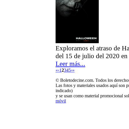
Exploramos el atraso de Ha
del 15 de julio del 2020 en
Leer más...
«
‹
1
2
3
4
5
›
»
© Boletodecine.com. Todos los derechos
Las fotos y materiales usados aquí son p
indicado)
y se usan como material promocional sol
móvil