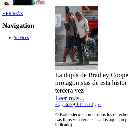
VER MÁS
Navigation
Services
La dupla de Bradley Coope
protagonistas de esta histor
tercera vez
Leer más...
«
‹
…
5
6
7
8
9
10
11
12
13
…
›
»
© Boletodecine.com. Todos los derechos
Las fotos y materiales usados aquí son p
indicado)