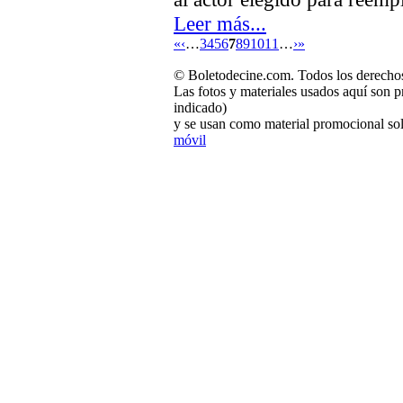
Leer más...
«
‹
…
3
4
5
6
7
8
9
10
11
…
›
»
© Boletodecine.com. Todos los derechos
Las fotos y materiales usados aquí son p
indicado)
y se usan como material promocional sol
móvil