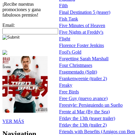
¡Recibe nuestras
Filth
promociones y gana
Final Destination 5 (teaser)
fabulosos premios!
Fish Tank
Email:
Five Minutes of Heaven
Five Nights at Freddy's
Flight
Florence Foster Jenkins
Fool's Gold
Forgetting Sarah Marshall
Four Christmases
Fragmentado (Split)
Frankenweenie (trailer 2)
Freaky
Free Birds
Free Guy (nuevo avance)
Freestyle: Persiguiendo un Sueño
Frente al Mar (By the Sea)
Friday the 13th (teaser trailer)
VER MÁS
Friday the 13th (trailer 2)
Friends with Benefits (Amigos con Bene
Navigation