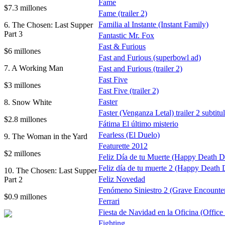
Fame
$7.3 millones
Fame (trailer 2)
Familia al Instante (Instant Family)
6. The Chosen: Last Supper
Part 3
Fantastic Mr. Fox
Fast & Furious
$6 millones
Fast and Furious (superbowl ad)
7. A Working Man
Fast and Furious (trailer 2)
Fast Five
$3 millones
Fast Five (trailer 2)
Faster
8. Snow White
Faster (Venganza Letal) trailer 2 subtitu
$2.8 millones
Fátima El último misterio
Fearless (El Duelo)
9. The Woman in the Yard
Featurette 2012
$2 millones
Feliz Día de tu Muerte (Happy Death D
Feliz día de tu muerte 2 (Happy Death 
10. The Chosen: Last Supper
Feliz Novedad
Part 2
Fenómeno Siniestro 2 (Grave Encounter
$0.9 millones
Ferrari
Fiesta de Navidad en la Oficina (Office
Fighting