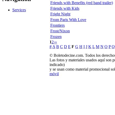
Friends with Benefits (red band trailer)
Friends with Kids
Services
Fright Night
From Paris With Love
Frontiers
Frost/Nixon
Frozen
1
2
›
»
#
A
B
C
D
E
F
G
H
I
J
K
L
M
N
O
P
Q
© Boletodecine.com. Todos los derechos
Las fotos y materiales usados aquí son p
indicado)
y se usan como material promocional sol
móvil