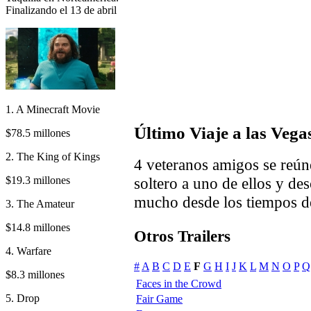
Finalizando el 13 de abril
1. A Minecraft Movie
Último Viaje a las Vega
$78.5 millones
2. The King of Kings
4 veteranos amigos se reúne
$19.3 millones
soltero a uno de ellos y d
mucho desde los tiempos d
3. The Amateur
$14.8 millones
Otros Trailers
4. Warfare
#
A
B
C
D
E
F
G
H
I
J
K
L
M
N
O
P
Q
$8.3 millones
Faces in the Crowd
5. Drop
Fair Game