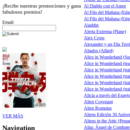
¡Recibe nuestras promociones y gana
Al Diablo con el Amor
fabulosos premios!
Al Filo del Mañana (Ed
Al Filo del Mañana (Ed
Email:
Aladdin
Alerta Extrema (Plane)
Alex Cross
Alexander y un Día Terri
Aliados (Allied)
Alice in Wonderland (S
Alice in Wonderland (tea
Alice in Wonderland (trai
Alice in Wonderland (trai
Alice in Wonderland (trai
Alice in Wonderland (trai
Alicia a través del Espej
Alien Covenant
Alien Romulus
Aliens Edición 30 Aniver
VER MÁS
Aliens in the Attic (Pequ
Navigation
Alita: Ángel de Combate 