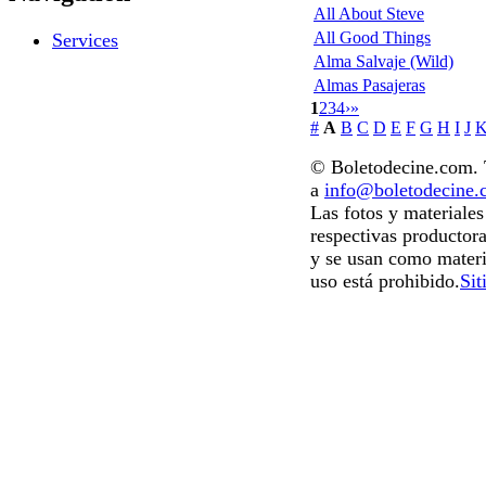
All About Steve
All Good Things
Services
Alma Salvaje (Wild)
Almas Pasajeras
1
2
3
4
›
»
#
A
B
C
D
E
F
G
H
I
J
© Boletodecine.com. T
a
info@boletodecine
Las fotos y materiale
respectivas productora
y se usan como materi
uso está prohibido.
Sit