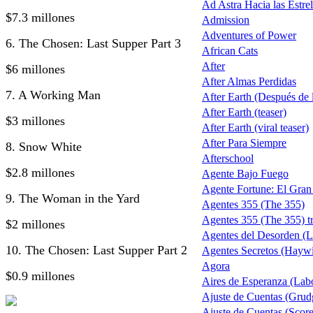
Ad Astra Hacia las Estrel
$7.3 millones
Admission
Adventures of Power
6. The Chosen: Last Supper Part 3
African Cats
After
$6 millones
After Almas Perdidas
7. A Working Man
After Earth (Después de la
After Earth (teaser)
$3 millones
After Earth (viral teaser)
After Para Siempre
8. Snow White
Afterschool
$2.8 millones
Agente Bajo Fuego
Agente Fortune: El Gra
9. The Woman in the Yard
Agentes 355 (The 355)
Agentes 355 (The 355) tr
$2 millones
Agentes del Desorden (L
10. The Chosen: Last Supper Part 2
Agentes Secretos (Haywi
Agora
$0.9 millones
Aires de Esperanza (Lab
Ajuste de Cuentas (Grud
Ajuste de Cuentas (Score 