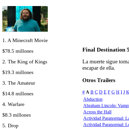
1. A Minecraft Movie
Final Destination 5
$78.5 millones
La muerte sigue tom
2. The King of Kings
escapar de ella.
$19.3 millones
Otros Trailers
3. The Amateur
#
A
B
C
D
E
F
G
H
I
J
$14.8 millones
Abduction
4. Warfare
Abraham Lincoln: Vampi
Across the Hall
$8.3 millones
Actividad Paranormal: 
Actividad Paranormal: 
5. Drop