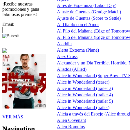
¡Recibe nuestras
Aires de Esperanza (Labor Day)
promociones y gana
Ajuste de Cuentas (Grudge Match)
fabulosos premios!
Ajuste de Cuentas (Score to Settle)
Email:
Al Diablo con el Amor
Al Filo del Mañana (Edge of Tomorrow
Al Filo del Mañana (Edge of Tomorrow
Aladdin
Alerta Extrema (Plane)
Alex Cross
Alexander y un Día Terrible, Horrible,
Aliados (Allied)
Alice in Wonderland (Super Bowl TV S
Alice in Wonderland (teaser)
Alice in Wonderland (trailer 3)
Alice in Wonderland (trailer 4)
Alice in Wonderland (trailer 5)
Alice in Wonderland (trailer)
Alicia a través del Espejo (Alice throug
VER MÁS
Alien Covenant
Alien Romulus
Navigation