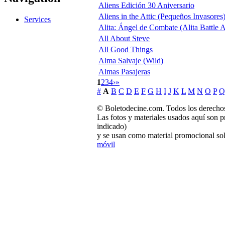
Aliens Edición 30 Aniversario
Aliens in the Attic (Pequeños Invasores
Services
Alita: Ángel de Combate (Alita Battle 
All About Steve
All Good Things
Alma Salvaje (Wild)
Almas Pasajeras
1
2
3
4
›
»
#
A
B
C
D
E
F
G
H
I
J
K
L
M
N
O
P
Q
© Boletodecine.com. Todos los derechos
Las fotos y materiales usados aquí son p
indicado)
y se usan como material promocional sol
móvil