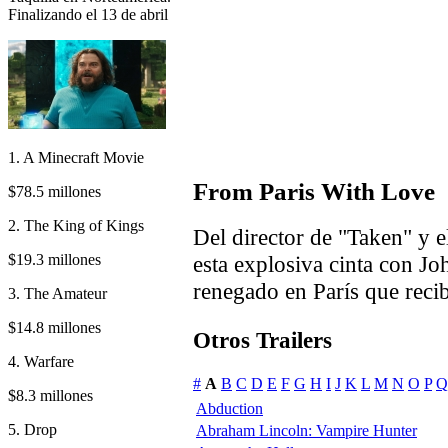
Finalizando el 13 de abril
1. A Minecraft Movie
From Paris With Love
$78.5 millones
2. The King of Kings
Del director de "Taken" y e
$19.3 millones
esta explosiva cinta con Jo
renegado en París que rec
3. The Amateur
$14.8 millones
Otros Trailers
4. Warfare
#
A
B
C
D
E
F
G
H
I
J
K
L
M
N
O
P
Q
$8.3 millones
Abduction
5. Drop
Abraham Lincoln: Vampire Hunter