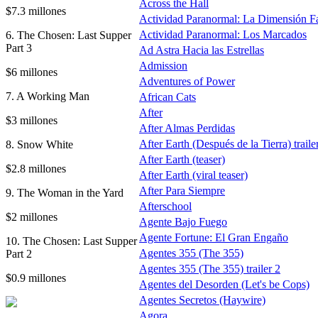
Across the Hall
$7.3 millones
Actividad Paranormal: La Dimensión F
Actividad Paranormal: Los Marcados
6. The Chosen: Last Supper
Part 3
Ad Astra Hacia las Estrellas
Admission
$6 millones
Adventures of Power
7. A Working Man
African Cats
After
$3 millones
After Almas Perdidas
After Earth (Después de la Tierra) traile
8. Snow White
After Earth (teaser)
$2.8 millones
After Earth (viral teaser)
After Para Siempre
9. The Woman in the Yard
Afterschool
$2 millones
Agente Bajo Fuego
Agente Fortune: El Gran Engaño
10. The Chosen: Last Supper
Agentes 355 (The 355)
Part 2
Agentes 355 (The 355) trailer 2
$0.9 millones
Agentes del Desorden (Let's be Cops)
Agentes Secretos (Haywire)
Agora