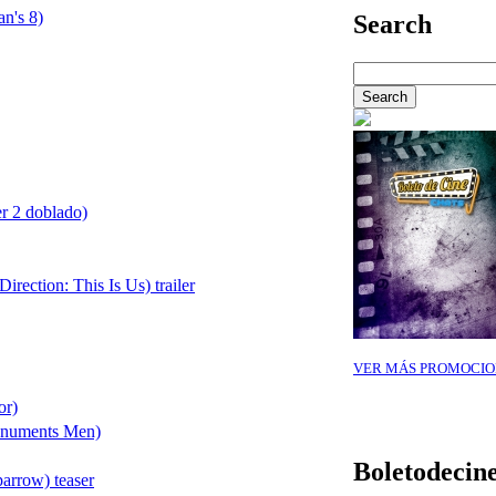
an's 8)
Search
er 2 doblado)
rection: This Is Us) trailer
VER MÁS PROMOCIO
or)
numents Men)
Boletodecin
arrow) teaser