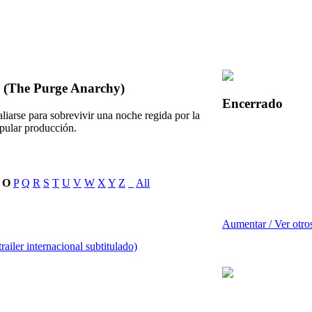
r (The Purge Anarchy)
Encerrado
iarse para sobrevivir una noche regida por la
opular producción.
O
P
Q
R
S
T
U
V
W
X
Y
Z
_
All
Aumentar / Ver otro
railer internacional subtitulado)