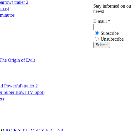
rrow) trailer 2
Stay informed on our
tmas)
news!
 minutos
E-mail:
*
Subscribe
Unsubscribe
The Origin of Evil)
 Powerful) trailer 2
ser Super Bowl TV Spot)
er)
O
P
Q
R
S
T
U
V
W
X
Y
Z
_
All