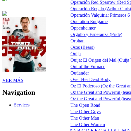
Operación Red Sparrow (Red Spa
Operación Regalo (Arthur Chris
Operación Valquiria: Primeros 6
Operation Endgame
Oppenheimer
Orgullo y Esperanza (Pride)
Orphan
Osos (Bears)
Ouija
Ouija: El Origen del Mal (Ouija 
Out of the Furnace
Outlander
Over Her Dead Body
VER MÁS
Oz El Poderoso (Oz the Great and
Navigation
Oz the Great and Powerful (tea
Oz the Great and Powerful (teas
Services
The Open Road
The Other Guys
The Other Man
The Other Woman
#
A
B
C
D
E
F
G
H
I
J
K
L
M
N