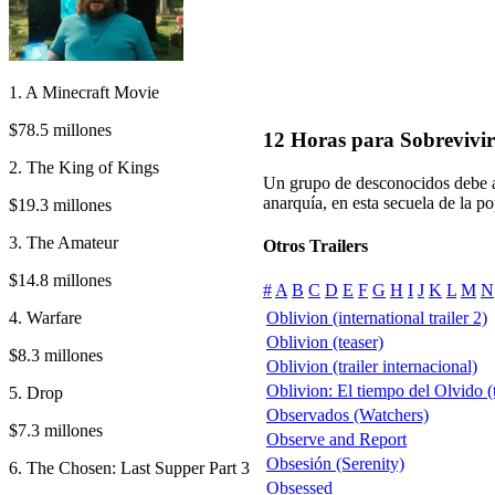
1. A Minecraft Movie
$78.5 millones
12 Horas para Sobrevivi
2. The King of Kings
Un grupo de desconocidos debe al
anarquía, en esta secuela de la p
$19.3 millones
3. The Amateur
Otros Trailers
$14.8 millones
#
A
B
C
D
E
F
G
H
I
J
K
L
M
N
4. Warfare
Oblivion (international trailer 2)
Oblivion (teaser)
$8.3 millones
Oblivion (trailer internacional)
Oblivion: El tiempo del Olvido (t
5. Drop
Observados (Watchers)
$7.3 millones
Observe and Report
Obsesión (Serenity)
6. The Chosen: Last Supper Part 3
Obsessed