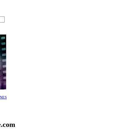
NES
e.com