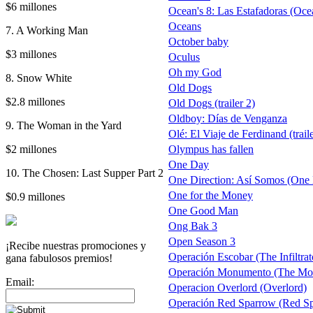
$6 millones
Ocean's 8: Las Estafadoras (Oce
Oceans
7. A Working Man
October baby
$3 millones
Oculus
Oh my God
8. Snow White
Old Dogs
$2.8 millones
Old Dogs (trailer 2)
Oldboy: Días de Venganza
9. The Woman in the Yard
Olé: El Viaje de Ferdinand (trail
$2 millones
Olympus has fallen
One Day
10. The Chosen: Last Supper Part 2
One Direction: Así Somos (One Di
One for the Money
$0.9 millones
One Good Man
Ong Bak 3
Open Season 3
¡Recibe nuestras promociones y
Operación Escobar (The Infiltrat
gana fabulosos premios!
Operación Monumento (The Mo
Email:
Operacion Overlord (Overlord)
Operación Red Sparrow (Red Sp