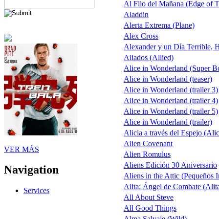
Al Filo del Mañana (Edge of
Aladdin
Alerta Extrema (Plane)
Alex Cross
Alexander y un Día Terrible, 
Aliados (Allied)
Alice in Wonderland (Super 
Alice in Wonderland (teaser)
Alice in Wonderland (trailer 3)
Alice in Wonderland (trailer 4)
Alice in Wonderland (trailer 5)
Alice in Wonderland (trailer)
Alicia a través del Espejo (Ali
Alien Covenant
VER MÁS
Alien Romulus
Aliens Edición 30 Aniversario
Navigation
Aliens in the Attic (Pequeños 
Alita: Ángel de Combate (Alit
Services
All About Steve
All Good Things
Alma Salvaje (Wild)