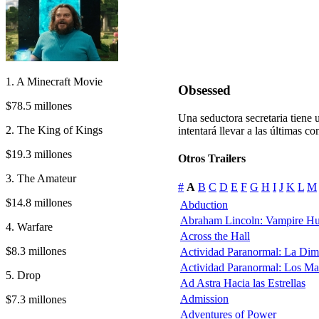
1. A Minecraft Movie
Obsessed
$78.5 millones
Una seductora secretaria tiene
2. The King of Kings
intentará llevar a las últimas c
$19.3 millones
Otros Trailers
3. The Amateur
#
A
B
C
D
E
F
G
H
I
J
K
L
M
$14.8 millones
Abduction
Abraham Lincoln: Vampire Hu
4. Warfare
Across the Hall
$8.3 millones
Actividad Paranormal: La Di
Actividad Paranormal: Los Ma
5. Drop
Ad Astra Hacia las Estrellas
Admission
$7.3 millones
Adventures of Power