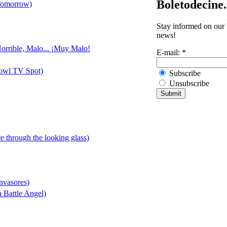
Boletodecine
 Tomorrow)
Stay informed on our l
news!
Horrible, Malo... ¡Muy Malo!
E-mail:
*
Bowl TV Spot)
Subscribe
Unsubscribe
ce through the looking glass)
Invasores)
a Battle Angel)