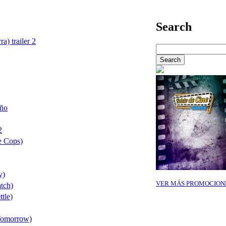
Search
a) trailer 2
año
2
e Cops)
y)
VER MÁS PROMOCION
tch)
tle)
 Tomorrow)