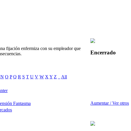
 una fijación enfermiza con su empleador que
Encerrado
onsecuencias.
N
O
P
Q
R
S
T
U
V
W
X
Y
Z
_
All
nter
Aumentar / Ver otros
mensión Fantasma
rcados