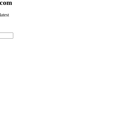
.com
atest