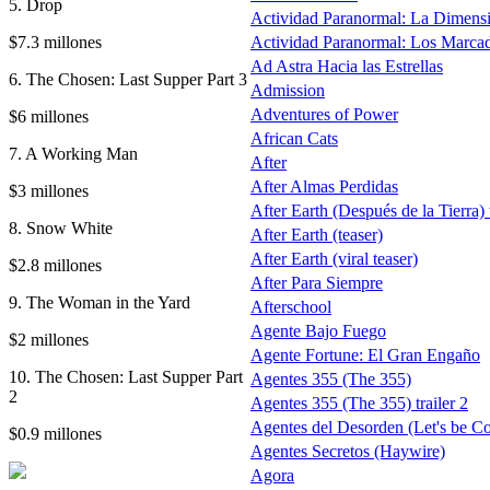
5. Drop
Actividad Paranormal: La Dimens
$7.3 millones
Actividad Paranormal: Los Marca
Ad Astra Hacia las Estrellas
6. The Chosen: Last Supper Part 3
Admission
Adventures of Power
$6 millones
African Cats
7. A Working Man
After
After Almas Perdidas
$3 millones
After Earth (Después de la Tierra) t
8. Snow White
After Earth (teaser)
After Earth (viral teaser)
$2.8 millones
After Para Siempre
9. The Woman in the Yard
Afterschool
Agente Bajo Fuego
$2 millones
Agente Fortune: El Gran Engaño
10. The Chosen: Last Supper Part
Agentes 355 (The 355)
2
Agentes 355 (The 355) trailer 2
Agentes del Desorden (Let's be C
$0.9 millones
Agentes Secretos (Haywire)
Agora