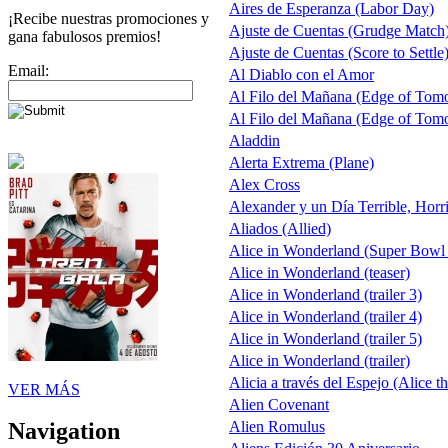
Aires de Esperanza (Labor Day)
¡Recibe nuestras promociones y
Ajuste de Cuentas (Grudge Match
gana fabulosos premios!
Ajuste de Cuentas (Score to Settle
Email:
Al Diablo con el Amor
Al Filo del Mañana (Edge of Tom
Al Filo del Mañana (Edge of Tom
Aladdin
Alerta Extrema (Plane)
Alex Cross
Alexander y un Día Terrible, Horr
Aliados (Allied)
Alice in Wonderland (Super Bowl
Alice in Wonderland (teaser)
Alice in Wonderland (trailer 3)
Alice in Wonderland (trailer 4)
Alice in Wonderland (trailer 5)
Alice in Wonderland (trailer)
Alicia a través del Espejo (Alice t
VER MÁS
Alien Covenant
Alien Romulus
Navigation