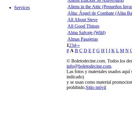
Aliens Edición 30 Aniversario
Aliens in the Attic (Pequeños Inva
Services
Alita: Ángel de Combate (Alita Ba
All About Steve
All Good Things
Alma Salvaje (Wild)
Almas Pasajeras
1
2
3
4
›
»
#
A
B
C
D
E
F
G
H
I
J
K
L
M
N
© Boletodecine.com. Todos los der
info@boletodecine.com
.
Las fotos y materiales usados aquí 
indicado)
y se usan como material promociona
prohibido.
Sitio móvil