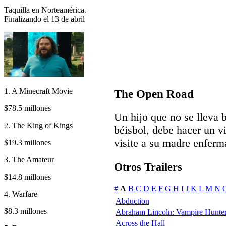
Taquilla en Norteamérica.
Finalizando el 13 de abril
1. A Minecraft Movie
The Open Road
$78.5 millones
Un hijo que no se lleva b
2. The King of Kings
béisbol, debe hacer un vi
visite a su madre enferm
$19.3 millones
3. The Amateur
Otros Trailers
$14.8 millones
#
A
B
C
D
E
F
G
H
I
J
K
L
M
N
4. Warfare
Abduction
$8.3 millones
Abraham Lincoln: Vampire Hunte
Across the Hall