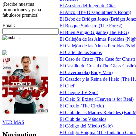
¡Recibe nuestras
El Asesino del Juego de Citas
promociones y gana
El Atico (The Disapointments Room)
fabulosos premios!
El Bebé de Bridget Jones (Bridget Jone
Email:
El Bosque Siniestro (The Forest)
El Buen Amigo Gigante (The BFG)
El Callejón de las Almas Perdidas (Nig
El Callejón de las Almas Perdidas (Night
El Cartel de los Sapos
El Caso de Cristo (The Case for Christ)
El Castillo de Cristal (The Glass Castle)
El Cavernicola (Early Man)
El Cazador y la Reina de Hielo (The H
El Chef
El Cheque TV Spot
El Cielo Sí Existe (Heaven is for Real)
El Círculo (The Circle)
El Club de las Madres Rebeldes (Bad 
El Club de los Vándalos
VER MÁS
El Código del Miedo (Safe)
El Código Enigma (The Imitation Game
Navigation