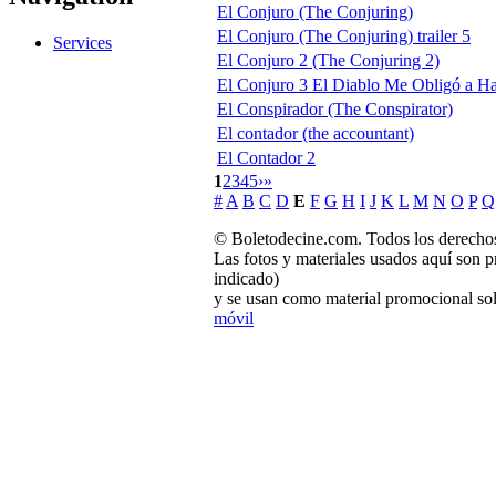
El Conjuro (The Conjuring)
El Conjuro (The Conjuring) trailer 5
Services
El Conjuro 2 (The Conjuring 2)
El Conjuro 3 El Diablo Me Obligó a Ha
El Conspirador (The Conspirator)
El contador (the accountant)
El Contador 2
1
2
3
4
5
›
»
#
A
B
C
D
E
F
G
H
I
J
K
L
M
N
O
P
Q
© Boletodecine.com. Todos los derechos
Las fotos y materiales usados aquí son p
indicado)
y se usan como material promocional sol
móvil