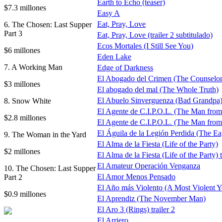
Earth to Echo (teaser)
$7.3 millones
Easy A
Eat, Pray, Love
6. The Chosen: Last Supper
Part 3
Eat, Pray, Love (trailer 2 subtitulado)
Ecos Mortales (I Still See You)
$6 millones
Eden Lake
7. A Working Man
Edge of Darkness
El Abogado del Crimen (The Counselor
$3 millones
El abogado del mal (The Whole Truth)
El Abuelo Sinverguenza (Bad Grandpa
8. Snow White
El Agente de C.I.P.O.L. (The Man fro
$2.8 millones
El Agente de C.I.P.O.L. (The Man from 
El Águila de la Legión Perdida (The Eag
9. The Woman in the Yard
El Alma de la Fiesta (Life of the Party)
$2 millones
El Alma de la Fiesta (Life of the Party) 
El Amateur Operación Venganza
10. The Chosen: Last Supper
El Amor Menos Pensado
Part 2
El Año más Violento (A Most Violent Y
$0.9 millones
El Aprendiz (The November Man)
El Aro 3 (Rings) trailer 2
El Arriero