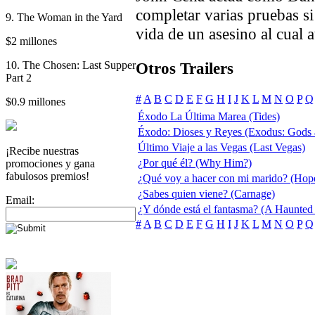
completar varias pruebas si
9. The Woman in the Yard
vida de un asesino al cual 
$2 millones
10. The Chosen: Last Supper
Otros Trailers
Part 2
#
A
B
C
D
E
F
G
H
I
J
K
L
M
N
O
P
Q
$0.9 millones
Éxodo La Última Marea (Tides)
Éxodo: Dioses y Reyes (Exodus: Gods 
Último Viaje a las Vegas (Last Vegas)
¡Recibe nuestras
¿Por qué él? (Why Him?)
promociones y gana
fabulosos premios!
¿Qué voy a hacer con mi marido? (Hop
¿Sabes quien viene? (Carnage)
Email:
¿Y dónde está el fantasma? (A Haunted
#
A
B
C
D
E
F
G
H
I
J
K
L
M
N
O
P
Q