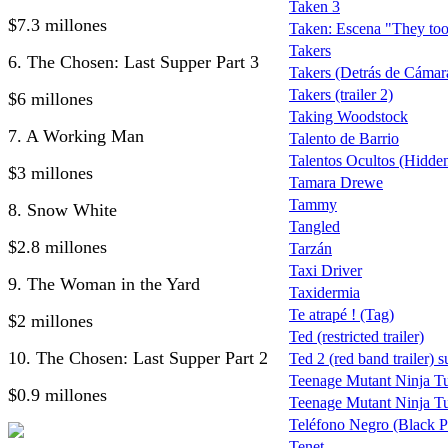
Taken 3
$7.3 millones
Taken: Escena "They too
Takers
6. The Chosen: Last Supper Part 3
Takers (Detrás de Cámar
Takers (trailer 2)
$6 millones
Taking Woodstock
7. A Working Man
Talento de Barrio
Talentos Ocultos (Hidden
$3 millones
Tamara Drewe
Tammy
8. Snow White
Tangled
$2.8 millones
Tarzán
Taxi Driver
9. The Woman in the Yard
Taxidermia
Te atrapé ! (Tag)
$2 millones
Ted (restricted trailer)
10. The Chosen: Last Supper Part 2
Ted 2 (red band trailer) s
Teenage Mutant Ninja Tu
$0.9 millones
Teenage Mutant Ninja Tu
Teléfono Negro (Black 
Tenet