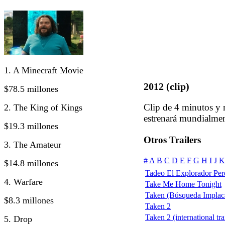
1. A Minecraft Movie
2012 (clip)
$78.5 millones
Clip de 4 minutos y 
2. The King of Kings
estrenará mundialme
$19.3 millones
Otros Trailers
3. The Amateur
#
A
B
C
D
E
F
G
H
I
J
K
$14.8 millones
Tadeo El Explorador Per
4. Warfare
Take Me Home Tonight
Taken (Búsqueda Implac
$8.3 millones
Taken 2
Taken 2 (international tra
5. Drop