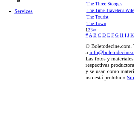
The Three Stooges
The Time Traveler's Wif
Services
The Tourist
The Town
1
2
3
›
»
#
A
B
C
D
E
F
G
H
I
J
K
© Boletodecine.com. T
a
info@boletodecine
Las fotos y materiale
respectivas productora
y se usan como materi
uso está prohibido.
Sit