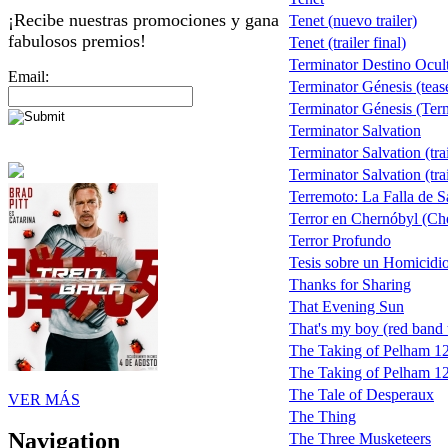
¡Recibe nuestras promociones y gana
Tenet (nuevo trailer)
fabulosos premios!
Tenet (trailer final)
Terminator Destino Ocul
Email:
Terminator Génesis (teas
Terminator Génesis (Term
Terminator Salvation
Terminator Salvation (trai
Terminator Salvation (trai
Terremoto: La Falla de 
Terror en Chernóbyl (Ch
Terror Profundo
Tesis sobre un Homicidi
Thanks for Sharing
That Evening Sun
That's my boy (red band t
The Taking of Pelham 1
The Taking of Pelham 123
The Tale of Desperaux
VER MÁS
The Thing
Navigation
The Three Musketeers