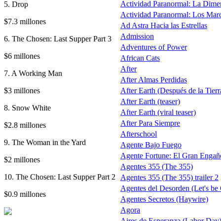
Actividad Paranormal: La Dime
5. Drop
Actividad Paranormal: Los Mar
$7.3 millones
Ad Astra Hacia las Estrellas
Admission
6. The Chosen: Last Supper Part 3
Adventures of Power
$6 millones
African Cats
After
7. A Working Man
After Almas Perdidas
$3 millones
After Earth (Después de la Tierra
After Earth (teaser)
8. Snow White
After Earth (viral teaser)
After Para Siempre
$2.8 millones
Afterschool
9. The Woman in the Yard
Agente Bajo Fuego
Agente Fortune: El Gran Engañ
$2 millones
Agentes 355 (The 355)
10. The Chosen: Last Supper Part 2
Agentes 355 (The 355) trailer 2
Agentes del Desorden (Let's be
$0.9 millones
Agentes Secretos (Haywire)
Agora
Aires de Esperanza (Labor Day