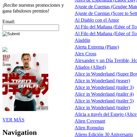
¡Recibe nuestras promociones y
Ajuste de Cuentas (Grudge Mat
gana fabulosos premios!
Ajuste de Cuentas (Score to Sett
Al Diablo con el Amor
Email:
Al Filo del Mañana (Edge of T
Al Filo del Mañana (Edge of T
Aladdin
Alerta Extrema (Plane)
Alex Cross
Alexander y un Día Terrible, Ho
Aliados (Allied)
Alice in Wonderland (Super Bo
Alice in Wonderland (teaser)
Alice in Wonderland (trailer 3)
Alice in Wonderland (trailer 4)
Alice in Wonderland (trailer 5)
Alice in Wonderland (trailer)
Alicia a través del Espejo (Alic
VER MÁS
Alien Covenant
Alien Romulus
Navigation
Aliens Edición 30 Aniversario