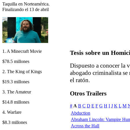
Taquilla en Norteamérica.
Finalizando el 13 de abril
1. A Minecraft Movie
Tesis sobre un Homic
$78.5 millones
Dispuesto a conocer la v
2. The King of Kings
abogado criminalista se 
el ratón.
$19.3 millones
3. The Amateur
Otros Trailers
$14.8 millones
#
A
B
C
D
E
F
G
H
I
J
K
L
M
4. Warfare
Abduction
Abraham Lincoln: Vampire Hun
$8.3 millones
Across the Hall