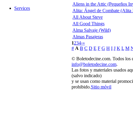
Aliens in the Attic (Pequeños In
Services
Alita: Ángel de Combate (Alita 
All About Steve
All Good Things
Alma Salvaje (Wild)
Almas Pasajeras
1
2
3
4
›
»
#
A
B
C
D
E
F
G
H
I
J
K
L
M
© Boletodecine.com. Todos los d
info@boletodecine.com
.
Las fotos y materiales usados aq
(salvo indicado)
y se usan como material promoci
prohibido.
Sitio móvil