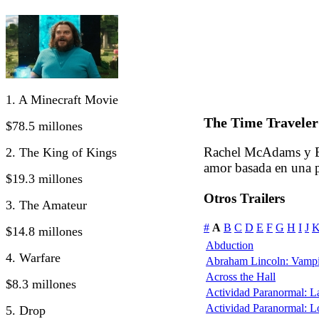
1. A Minecraft Movie
The Time Traveler
$78.5 millones
Rachel McAdams y Eri
2. The King of Kings
amor basada en una 
$19.3 millones
Otros Trailers
3. The Amateur
#
A
B
C
D
E
F
G
H
I
J
$14.8 millones
Abduction
4. Warfare
Abraham Lincoln: Vampi
Across the Hall
$8.3 millones
Actividad Paranormal: 
Actividad Paranormal: 
5. Drop