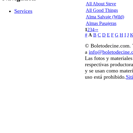
All About Steve
All Good Things
Services
Alma Salvaje (Wild)
Almas Pasajeras
1
2
3
4
›
»
#
A
B
C
D
E
F
G
H
I
J
© Boletodecine.com. T
a
info@boletodecine
Las fotos y materiale
respectivas productora
y se usan como materi
uso está prohibido.
Sit