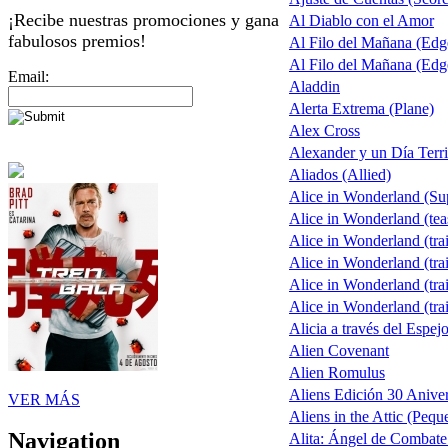
¡Recibe nuestras promociones y gana
Al Diablo con el Amor
fabulosos premios!
Al Filo del Mañana (Ed
Al Filo del Mañana (Ed
Email:
Aladdin
Alerta Extrema (Plane)
Alex Cross
Alexander y un Día Terri
Aliados (Allied)
Alice in Wonderland (S
Alice in Wonderland (tea
Alice in Wonderland (trai
Alice in Wonderland (trai
Alice in Wonderland (trai
Alice in Wonderland (trai
Alicia a través del Espej
Alien Covenant
Alien Romulus
Aliens Edición 30 Aniver
VER MÁS
Aliens in the Attic (Pequ
Navigation
Alita: Ángel de Combate 