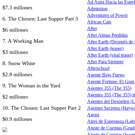
Ad Astra Hacia las Estrel
$7.3 millones
Admission
Adventures of Power
6. The Chosen: Last Supper Part 3
African Cats
After
$6 millones
After Almas Perdidas
7. A Working Man
After Earth (Después de la
After Earth (teaser)
$3 millones
After Earth (viral teaser)
After Para Siempre
8. Snow White
Afterschool
$2.8 millones
Agente Bajo Fuego
Agente Fortune: El Gra
9. The Woman in the Yard
Agentes 355 (The 355)
Agentes 355 (The 355) tr
$2 millones
Agentes del Desorden (L
10. The Chosen: Last Supper Part 2
Agentes Secretos (Haywi
Agora
$0.9 millones
Aires de Esperanza (Lab
Ajuste de Cuentas (Grud
Ajuste de Cuentas (Score 