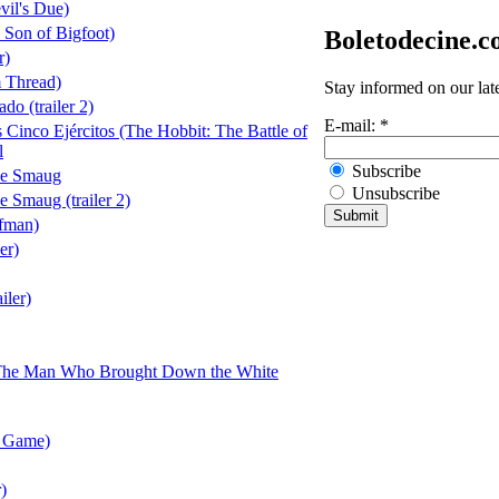
vil's Due)
 Son of Bigfoot)
Boletodecine.
r)
 Thread)
Stay informed on our lat
do (trailer 2)
E-mail:
*
s Cinco Ejércitos (The Hobbit: The Battle of
l
Subscribe
de Smaug
Unsubscribe
e Smaug (trailer 2)
fman)
er)
iler)
: The Man Who Brought Down the White
s Game)
)