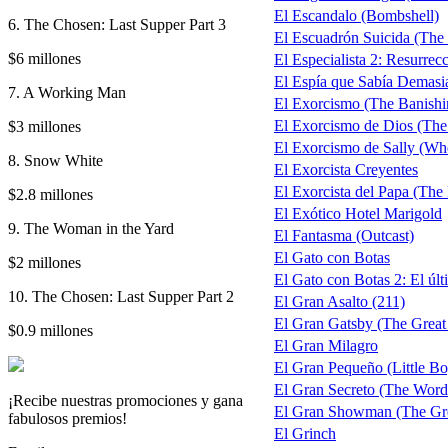
El Escandalo (Bombshell)
6. The Chosen: Last Supper Part 3
El Escuadrón Suicida (The 
$6 millones
El Especialista 2: Resurre
El Espía que Sabía Demasiad
7. A Working Man
El Exorcismo (The Banishi
El Exorcismo de Dios (The
$3 millones
El Exorcismo de Sally (Wh
8. Snow White
El Exorcista Creyentes
El Exorcista del Papa (The 
$2.8 millones
El Exótico Hotel Marigold
9. The Woman in the Yard
El Fantasma (Outcast)
El Gato con Botas
$2 millones
El Gato con Botas 2: El úl
10. The Chosen: Last Supper Part 2
El Gran Asalto (211)
El Gran Gatsby (The Great 
$0.9 millones
El Gran Milagro
El Gran Pequeño (Little Bo
El Gran Secreto (The Word
¡Recibe nuestras promociones y gana
El Gran Showman (The Gr
fabulosos premios!
El Grinch