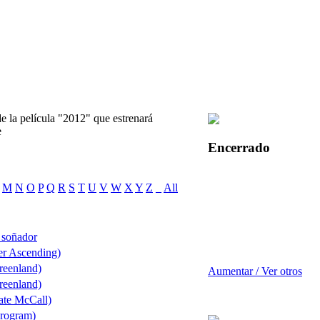
e la película "2012" que estrenará
e
Encerrado
M
N
O
P
Q
R
S
T
U
V
W
X
Y
Z
_
All
n soñador
ter Ascending)
reenland)
Aumentar / Ver otros
reenland)
ate McCall)
Program)