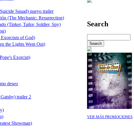
Suicide Squad) nuevo trailer
cción (The Mechanic: Resurrection)
Search
o (Tinker, Tailor, Soldier, Spy)
ng)
 Exorcism of God)
en the Lights Went Out)
Pope's Exorcist)
timo deseo
Gatsby) trailer 2
y)
s)
VER MÁS PROMOCIONES
eatest Showman)