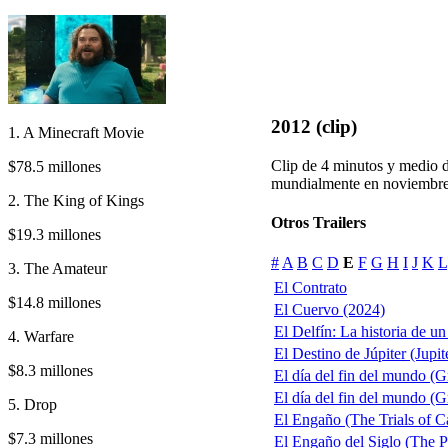
2012 (clip)
1. A Minecraft Movie
Clip de 4 minutos y medio d
$78.5 millones
mundialmente en noviembr
2. The King of Kings
Otros Trailers
$19.3 millones
#
A
B
C
D
E
F
G
H
I
J
K
L
3. The Amateur
El Contrato
$14.8 millones
El Cuervo (2024)
El Delfín: La historia de u
4. Warfare
El Destino de Júpiter (Jupi
$8.3 millones
El día del fin del mundo (G
El día del fin del mundo (G
5. Drop
El Engaño (The Trials of C
$7.3 millones
El Engaño del Siglo (The 