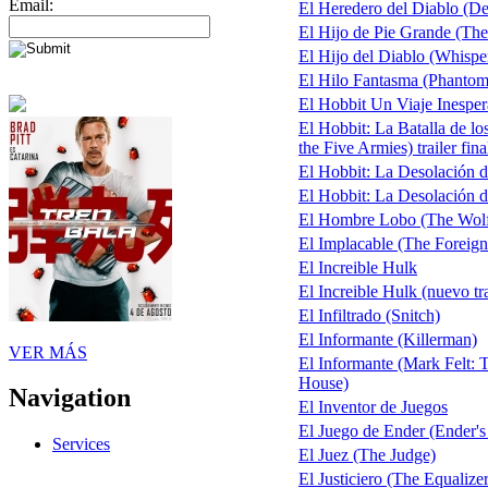
Email:
El Heredero del Diablo (De
El Hijo de Pie Grande (The
El Hijo del Diablo (Whispe
El Hilo Fantasma (Phantom
El Hobbit Un Viaje Inespera
El Hobbit: La Batalla de lo
the Five Armies) trailer fina
El Hobbit: La Desolación 
El Hobbit: La Desolación d
El Hombre Lobo (The Wol
El Implacable (The Foreign
El Increible Hulk
El Increible Hulk (nuevo tra
El Infiltrado (Snitch)
El Informante (Killerman)
VER MÁS
El Informante (Mark Felt
House)
Navigation
El Inventor de Juegos
El Juego de Ender (Ender'
Services
El Juez (The Judge)
El Justiciero (The Equalizer