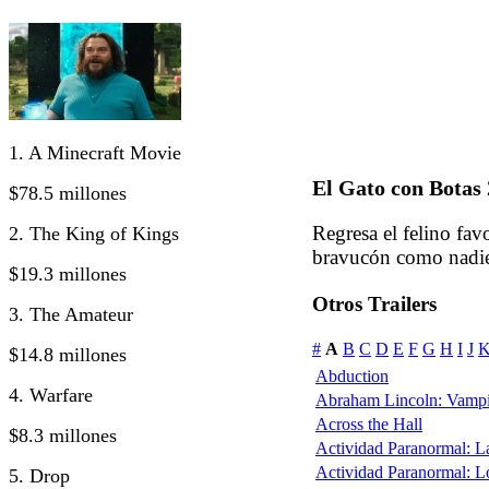
1. A Minecraft Movie
El Gato con Botas 
$78.5 millones
Regresa el felino fav
2. The King of Kings
bravucón como nadie 
$19.3 millones
Otros Trailers
3. The Amateur
#
A
B
C
D
E
F
G
H
I
J
$14.8 millones
Abduction
4. Warfare
Abraham Lincoln: Vampi
Across the Hall
$8.3 millones
Actividad Paranormal: 
Actividad Paranormal: 
5. Drop