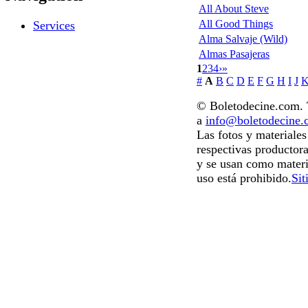
All About Steve
All Good Things
Services
Alma Salvaje (Wild)
Almas Pasajeras
1
2
3
4
›
»
#
A
B
C
D
E
F
G
H
I
J
© Boletodecine.com. T
a
info@boletodecine
Las fotos y materiale
respectivas productora
y se usan como materi
uso está prohibido.
Sit