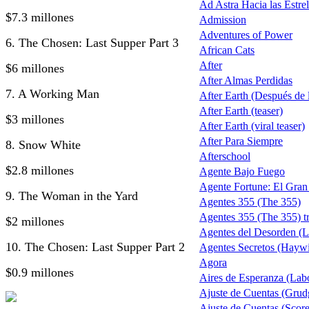
Ad Astra Hacia las Estrel
$7.3 millones
Admission
Adventures of Power
6. The Chosen: Last Supper Part 3
African Cats
After
$6 millones
After Almas Perdidas
7. A Working Man
After Earth (Después de la
After Earth (teaser)
$3 millones
After Earth (viral teaser)
After Para Siempre
8. Snow White
Afterschool
$2.8 millones
Agente Bajo Fuego
Agente Fortune: El Gra
9. The Woman in the Yard
Agentes 355 (The 355)
Agentes 355 (The 355) tr
$2 millones
Agentes del Desorden (L
10. The Chosen: Last Supper Part 2
Agentes Secretos (Haywi
Agora
$0.9 millones
Aires de Esperanza (Lab
Ajuste de Cuentas (Grud
Ajuste de Cuentas (Score 