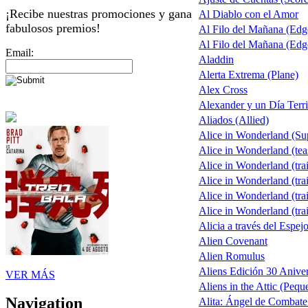
¡Recibe nuestras promociones y gana
Al Diablo con el Amor
fabulosos premios!
Al Filo del Mañana (Ed
Al Filo del Mañana (Ed
Email:
Aladdin
Alerta Extrema (Plane)
Alex Cross
Alexander y un Día Terri
Aliados (Allied)
Alice in Wonderland (S
Alice in Wonderland (tea
Alice in Wonderland (trai
Alice in Wonderland (trai
Alice in Wonderland (trai
Alice in Wonderland (trai
Alicia a través del Espej
Alien Covenant
Alien Romulus
Aliens Edición 30 Aniver
VER MÁS
Aliens in the Attic (Pequ
Navigation
Alita: Ángel de Combate 