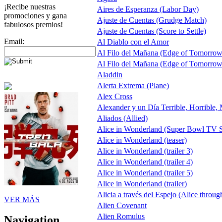
¡Recibe nuestras
Aires de Esperanza (Labor Day)
promociones y gana
Ajuste de Cuentas (Grudge Match)
fabulosos premios!
Ajuste de Cuentas (Score to Settle)
Email:
Al Diablo con el Amor
Al Filo del Mañana (Edge of Tomorrow
Al Filo del Mañana (Edge of Tomorrow
Aladdin
Alerta Extrema (Plane)
Alex Cross
Alexander y un Día Terrible, Horrible,
Aliados (Allied)
Alice in Wonderland (Super Bowl TV S
Alice in Wonderland (teaser)
Alice in Wonderland (trailer 3)
Alice in Wonderland (trailer 4)
Alice in Wonderland (trailer 5)
Alice in Wonderland (trailer)
Alicia a través del Espejo (Alice throug
VER MÁS
Alien Covenant
Alien Romulus
Navigation