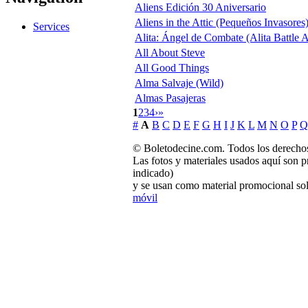
Aliens Edición 30 Aniversario
Aliens in the Attic (Pequeños Invasores
Services
Alita: Ángel de Combate (Alita Battle 
All About Steve
All Good Things
Alma Salvaje (Wild)
Almas Pasajeras
1
2
3
4
›
»
#
A
B
C
D
E
F
G
H
I
J
K
L
M
N
O
P
Q
© Boletodecine.com. Todos los derechos
Las fotos y materiales usados aquí son p
indicado)
y se usan como material promocional sol
móvil