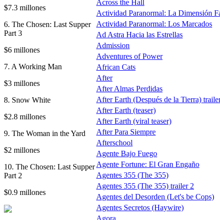
Across the Hall
$7.3 millones
Actividad Paranormal: La Dimensión F
Actividad Paranormal: Los Marcados
6. The Chosen: Last Supper
Part 3
Ad Astra Hacia las Estrellas
Admission
$6 millones
Adventures of Power
7. A Working Man
African Cats
After
$3 millones
After Almas Perdidas
After Earth (Después de la Tierra) traile
8. Snow White
After Earth (teaser)
$2.8 millones
After Earth (viral teaser)
After Para Siempre
9. The Woman in the Yard
Afterschool
$2 millones
Agente Bajo Fuego
Agente Fortune: El Gran Engaño
10. The Chosen: Last Supper
Agentes 355 (The 355)
Part 2
Agentes 355 (The 355) trailer 2
$0.9 millones
Agentes del Desorden (Let's be Cops)
Agentes Secretos (Haywire)
Agora