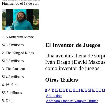
Finalizando el 13 de abril
1. A Minecraft Movie
El Inventor de Juegos
$78.5 millones
2. The King of Kings
Una aventura llena de sor
$19.3 millones
Iván Drago (David Mazouz)
como inventor de juegos.
3. The Amateur
$14.8 millones
Otros Trailers
4. Warfare
#
A
B
C
D
E
F
G
H
I
J
K
L
M
N
O
P
Q
$8.3 millones
Abduction
5. Drop
Abraham Lincoln: Vampire Hunter