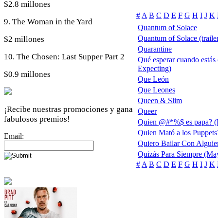
$2.8 millones
#
A
B
C
D
E
F
G
H
I
J
K
9. The Woman in the Yard
Quantum of Solace
Quantum of Solace (trailer
$2 millones
Quarantine
10. The Chosen: Last Supper Part 2
Qué esperar cuando estás
Expecting)
$0.9 millones
Que León
Que Leones
Queen & Slim
¡Recibe nuestras promociones y gana
Queer
fabulosos premios!
Quien @#*%$ es papa? (F
Quien Mató a los Puppet
Email:
Quiero Bailar Con Alguie
Quizás Para Siempre (May
#
A
B
C
D
E
F
G
H
I
J
K