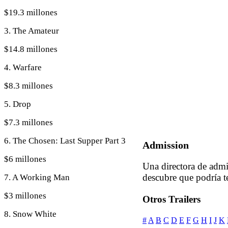
$19.3 millones
3. The Amateur
$14.8 millones
4. Warfare
$8.3 millones
5. Drop
$7.3 millones
6. The Chosen: Last Supper Part 3
Admission
$6 millones
Una directora de admi
descubre que podría te
7. A Working Man
$3 millones
Otros Trailers
8. Snow White
#
A
B
C
D
E
F
G
H
I
J
K