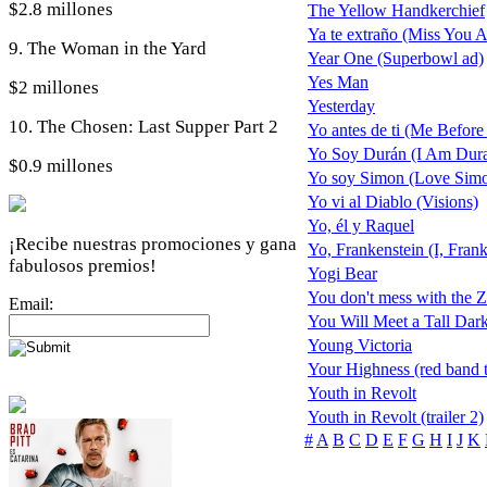
$2.8 millones
The Yellow Handkerchief
Ya te extraño (Miss You A
9. The Woman in the Yard
Year One (Superbowl ad)
Yes Man
$2 millones
Yesterday
10. The Chosen: Last Supper Part 2
Yo antes de ti (Me Before
Yo Soy Durán (I Am Dur
$0.9 millones
Yo soy Simon (Love Sim
Yo vi al Diablo (Visions)
Yo, él y Raquel
¡Recibe nuestras promociones y gana
Yo, Frankenstein (I, Frank
fabulosos premios!
Yogi Bear
You don't mess with the 
Email:
You Will Meet a Tall Dark
Young Victoria
Your Highness (red band tr
Youth in Revolt
Youth in Revolt (trailer 2)
#
A
B
C
D
E
F
G
H
I
J
K