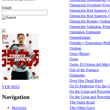
Operacion Overlord (Over
Email:
Operación Red Sparrow (
Operación Red Sparrow (R
Operación Regalo (Arthur
Operación Valquiria: Prim
Operation Endgame
Oppenheimer
Orgullo y Esperanza (Prid
Orphan
Osos (Bears)
Ouija
Ouija: El Origen del Mal 
Out of the Furnace
Outlander
Over Her Dead Body
Oz El Poderoso (Oz the Gr
VER MÁS
Oz the Great and Powerfu
Navigation
Oz the Great and Powerful
The Open Road
Services
The Other Guys