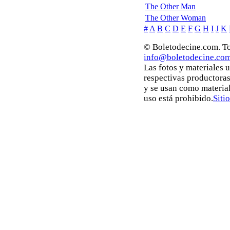
The Other Man
The Other Woman
#
A
B
C
D
E
F
G
H
I
J
K
© Boletodecine.com. To
info@boletodecine.co
Las fotos y materiales 
respectivas productoras
y se usan como materia
uso está prohibido.
Siti