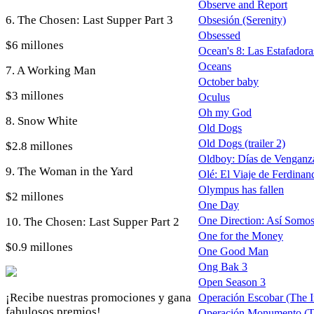
Observe and Report
6. The Chosen: Last Supper Part 3
Obsesión (Serenity)
Obsessed
$6 millones
Ocean's 8: Las Estafadora
Oceans
7. A Working Man
October baby
$3 millones
Oculus
Oh my God
8. Snow White
Old Dogs
Old Dogs (trailer 2)
$2.8 millones
Oldboy: Días de Venganz
9. The Woman in the Yard
Olé: El Viaje de Ferdinand
Olympus has fallen
$2 millones
One Day
One Direction: Así Somos 
10. The Chosen: Last Supper Part 2
One for the Money
$0.9 millones
One Good Man
Ong Bak 3
Open Season 3
¡Recibe nuestras promociones y gana
Operación Escobar (The In
fabulosos premios!
Operación Monumento (