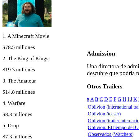
1. A Minecraft Movie
$78.5 millones
Admission
2. The King of Kings
Una directora de admi
$19.3 millones
descubre que podría te
3. The Amateur
Otros Trailers
$14.8 millones
#
A
B
C
D
E
F
G
H
I
J
K
4. Warfare
Oblivion (international trai
Oblivion (teaser)
$8.3 millones
Oblivion (trailer internaci
5. Drop
Oblivion: El tiempo del Ol
Observados (Watchers)
$7.3 millones