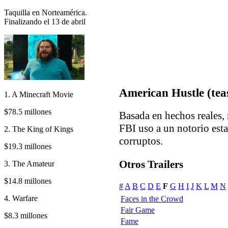
Taquilla en Norteamérica.
Finalizando el 13 de abril
American Hustle (tea
1. A Minecraft Movie
$78.5 millones
Basada en hechos reales,
FBI uso a un notorio esta
2. The King of Kings
corruptos.
$19.3 millones
Otros Trailers
3. The Amateur
$14.8 millones
#
A
B
C
D
E
F
G
H
I
J
K
L
M
N
4. Warfare
Faces in the Crowd
Fair Game
$8.3 millones
Fame