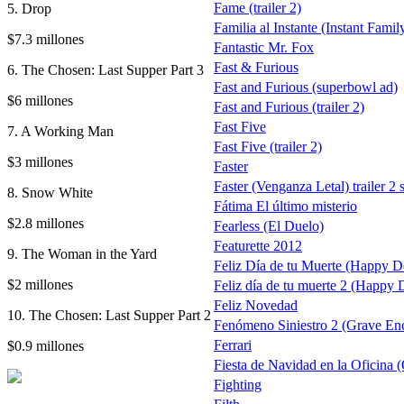
Fame (trailer 2)
5. Drop
Familia al Instante (Instant Famil
$7.3 millones
Fantastic Mr. Fox
Fast & Furious
6. The Chosen: Last Supper Part 3
Fast and Furious (superbowl ad)
$6 millones
Fast and Furious (trailer 2)
Fast Five
7. A Working Man
Fast Five (trailer 2)
$3 millones
Faster
Faster (Venganza Letal) trailer 2 
8. Snow White
Fátima El último misterio
$2.8 millones
Fearless (El Duelo)
Featurette 2012
9. The Woman in the Yard
Feliz Día de tu Muerte (Happy D
$2 millones
Feliz día de tu muerte 2 (Happy 
Feliz Novedad
10. The Chosen: Last Supper Part 2
Fenómeno Siniestro 2 (Grave Enc
Ferrari
$0.9 millones
Fiesta de Navidad en la Oficina (
Fighting