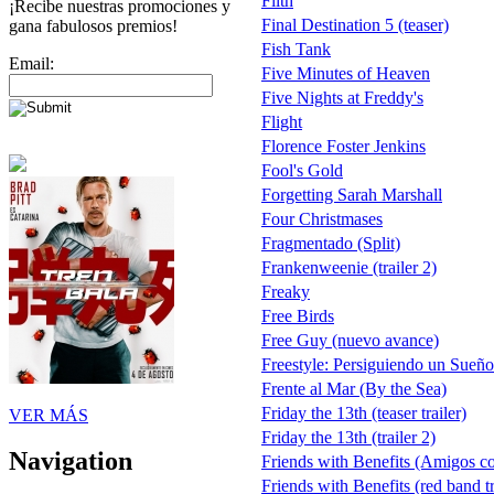
Filth
¡Recibe nuestras promociones y
Final Destination 5 (teaser)
gana fabulosos premios!
Fish Tank
Email:
Five Minutes of Heaven
Five Nights at Freddy's
Flight
Florence Foster Jenkins
Fool's Gold
Forgetting Sarah Marshall
Four Christmases
Fragmentado (Split)
Frankenweenie (trailer 2)
Freaky
Free Birds
Free Guy (nuevo avance)
Freestyle: Persiguiendo un Sueño
Frente al Mar (By the Sea)
Friday the 13th (teaser trailer)
VER MÁS
Friday the 13th (trailer 2)
Navigation
Friends with Benefits (Amigos c
Friends with Benefits (red band tr