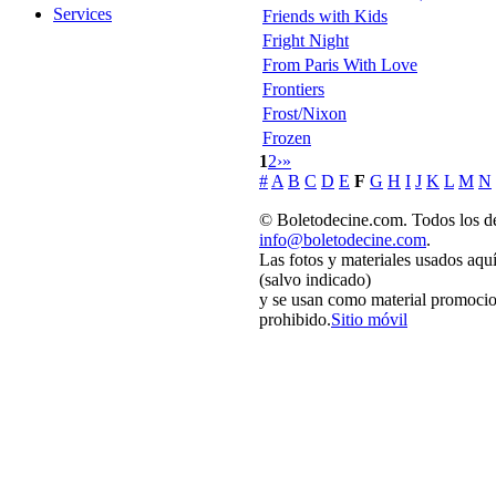
Services
Friends with Kids
Fright Night
From Paris With Love
Frontiers
Frost/Nixon
Frozen
1
2
›
»
#
A
B
C
D
E
F
G
H
I
J
K
L
M
N
© Boletodecine.com. Todos los de
info@boletodecine.com
.
Las fotos y materiales usados aqu
(salvo indicado)
y se usan como material promocio
prohibido.
Sitio móvil