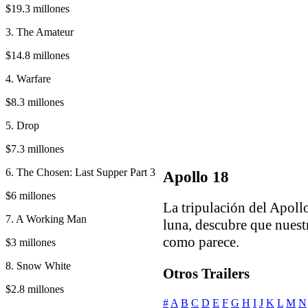
$19.3 millones
3. The Amateur
$14.8 millones
4. Warfare
$8.3 millones
5. Drop
$7.3 millones
6. The Chosen: Last Supper Part 3
Apollo 18
$6 millones
La tripulación del Apollo
7. A Working Man
luna, descubre que nuestr
como parece.
$3 millones
8. Snow White
Otros Trailers
$2.8 millones
#
A
B
C
D
E
F
G
H
I
J
K
L
M
N