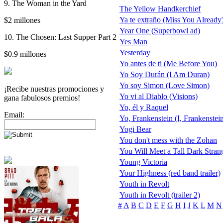
9. The Woman in the Yard
The Yellow Handkerchief
Ya te extraño (Miss You Already
$2 millones
Year One (Superbowl ad)
10. The Chosen: Last Supper Part 2
Yes Man
Yesterday
$0.9 millones
Yo antes de ti (Me Before You)
Yo Soy Durán (I Am Duran)
Yo soy Simon (Love Simon)
¡Recibe nuestras promociones y
Yo vi al Diablo (Visions)
gana fabulosos premios!
Yo, él y Raquel
Email:
Yo, Frankenstein (I, Frankenstei
Yogi Bear
You don't mess with the Zohan
You Will Meet a Tall Dark Stran
Young Victoria
Your Highness (red band trailer)
Youth in Revolt
Youth in Revolt (trailer 2)
#
A
B
C
D
E
F
G
H
I
J
K
L
M
N