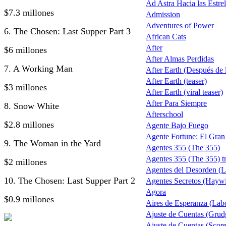
Ad Astra Hacia las Estrel
$7.3 millones
Admission
Adventures of Power
6. The Chosen: Last Supper Part 3
African Cats
After
$6 millones
After Almas Perdidas
7. A Working Man
After Earth (Después de la
After Earth (teaser)
$3 millones
After Earth (viral teaser)
After Para Siempre
8. Snow White
Afterschool
$2.8 millones
Agente Bajo Fuego
Agente Fortune: El Gra
9. The Woman in the Yard
Agentes 355 (The 355)
Agentes 355 (The 355) tr
$2 millones
Agentes del Desorden (L
10. The Chosen: Last Supper Part 2
Agentes Secretos (Haywi
Agora
$0.9 millones
Aires de Esperanza (Lab
Ajuste de Cuentas (Grud
Ajuste de Cuentas (Score 