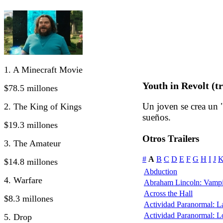
1. A Minecraft Movie
Youth in Revolt (tr
$78.5 millones
Un joven se crea un "
2. The King of Kings
sueños.
$19.3 millones
Otros Trailers
3. The Amateur
#
A
B
C
D
E
F
G
H
I
J
$14.8 millones
Abduction
4. Warfare
Abraham Lincoln: Vampi
Across the Hall
$8.3 millones
Actividad Paranormal: 
Actividad Paranormal: 
5. Drop