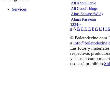
All About Steve
All Good Things
Services
Alma Salvaje (Wild)
Almas Pasajeras
1
2
3
4
›
»
#
A
B
C
D
E
F
G
H
I
J
© Boletodecine.com. T
a
info@boletodecine
Las fotos y materiale
respectivas productora
y se usan como materi
uso está prohibido.
Sit