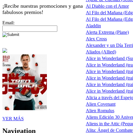
¡Recibe nuestras promociones y gana
Al Diablo con el Amor
fabulosos premios!
Al Filo del Mañana (Ed
Al Filo del Mañana (Ed
Email:
Aladdin
Alerta Extrema (Plane)
Alex Cross
Alexander y un Día Terri
Aliados (Allied)
Alice in Wonderland (S
Alice in Wonderland (tea
Alice in Wonderland (trai
Alice in Wonderland (trai
Alice in Wonderland (trai
Alice in Wonderland (trai
Alicia a través del Espej
Alien Covenant
Alien Romulus
Aliens Edición 30 Aniver
VER MÁS
Aliens in the Attic (Pequ
Navigation
Alita: Ángel de Combate 