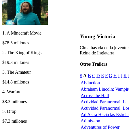
1. A Minecraft Movie
Young Victoria
$78.5 millones
Cinta basada en la juventud
2. The King of Kings
Reina de Inglaterra.
$19.3 millones
Otros Trailers
3. The Amateur
#
A
B
C
D
E
F
G
H
I
J
K
$14.8 millones
Abduction
Abraham Lincoln: Vampir
4. Warfare
Across the Hall
$8.3 millones
Actividad Paranormal: La
Actividad Paranormal: Lo
5. Drop
Ad Astra Hacia las Estrell
Admission
$7.3 millones
Adventures of Power