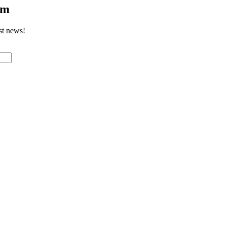
om
st news!