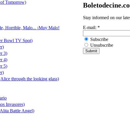
 of Tomorrow)
Boletodecine.c
Stay informed on our late
E-mail:
*
le, Horrible, Malo... ¡Muy Malo!
Subscribe
er Bowl TV Spot)
Unsubscribe
er)
er 3)
er 4)
er 5)
er)
(Alice through the looking glass)
ario
ños Invasores)
Alita Battle Angel)