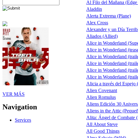
Al Filo del Mañana (Edge
Aladdin
Alerta Extrema (Plane)
Alex Cross
Alexander y un Día Terrib
Aliados (Allied)
Alice in Wonderland (Sup
Alice in Wonderland (teas
Alice in Wonderland (trail
Alice in Wonderland (trail
Alice in Wonderland (trail
Alice in Wonderland (trail
Alicia a través del Espejo 
Alien Covenant
VER MÁS
Alien Romulus
Aliens Edición 30 Anivers
Navigation
Aliens in the Attic (Peque
Alita: Ángel de Combate (
Services
All About Steve
All Good Things
Alma Salvaje (Wild)