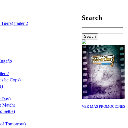
Search
Tierra) trailer 2
Engaño
ler 2
's be Cops)
e)
r Day)
e Match)
VER MÁS PROMOCIONES
o Settle)
 of Tomorrow)