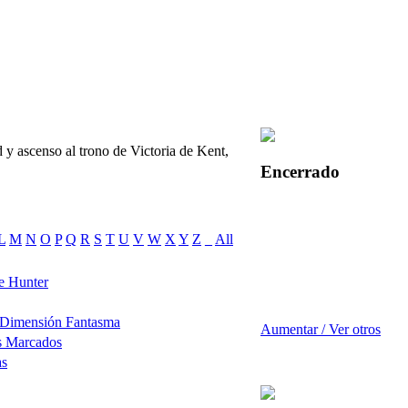
 y ascenso al trono de Victoria de Kent,
Encerrado
L
M
N
O
P
Q
R
S
T
U
V
W
X
Y
Z
_
All
e Hunter
 Dimensión Fantasma
Aumentar / Ver otros
s Marcados
as