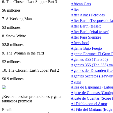
6. The Chosen: Last Supper Part 3
African Cats
After
$6 millones
After Almas Perdidas
7. A Working Man
After Earth (Después de la 
After Earth (teaser)
$3 millones
After Earth (viral teaser)
8. Snow White
After Para Siempre
Afterschool
$2.8 millones
Agente Bajo Fuego
9. The Woman in the Yard
Agente Fortune: El Gran 
Agentes 355 (The 355)
$2 millones
Agentes 355 (The 355) trai
10. The Chosen: Last Supper Part 2
Agentes del Desorden (Let
Agentes Secretos (Haywir
$0.9 millones
Agora
Aires de Esperanza (Labo
Ajuste de Cuentas (Grudg
¡Recibe nuestras promociones y gana
Ajuste de Cuentas (Score t
fabulosos premios!
Al Diablo con el Amor
Al Filo del Mañana (Edge
Email: