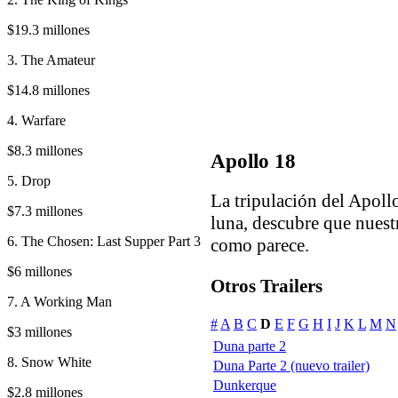
$19.3 millones
3. The Amateur
$14.8 millones
4. Warfare
$8.3 millones
Apollo 18
5. Drop
La tripulación del Apollo
$7.3 millones
luna, descubre que nuestr
6. The Chosen: Last Supper Part 3
como parece.
$6 millones
Otros Trailers
7. A Working Man
#
A
B
C
D
E
F
G
H
I
J
K
L
M
N
$3 millones
Duna parte 2
8. Snow White
Duna Parte 2 (nuevo trailer)
Dunkerque
$2.8 millones