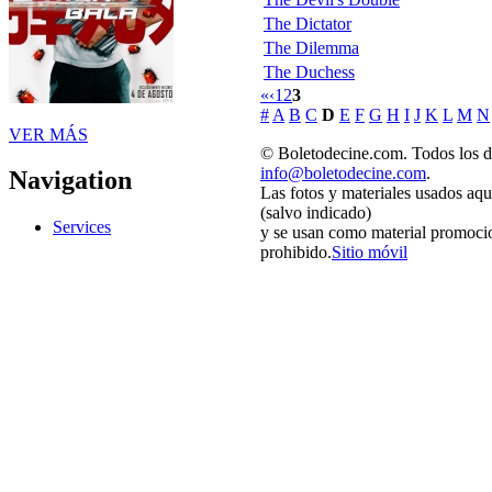
The Dictator
The Dilemma
The Duchess
«
‹
1
2
3
#
A
B
C
D
E
F
G
H
I
J
K
L
M
N
VER MÁS
© Boletodecine.com. Todos los d
info@boletodecine.com
.
Navigation
Las fotos y materiales usados aqu
(salvo indicado)
Services
y se usan como material promocio
prohibido.
Sitio móvil