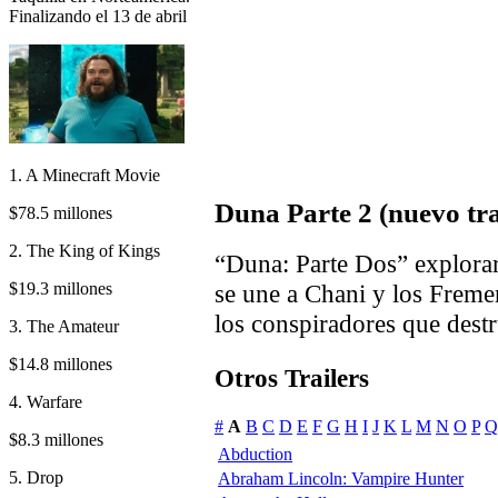
Finalizando el 13 de abril
1. A Minecraft Movie
Duna Parte 2 (nuevo tra
$78.5 millones
2. The King of Kings
“Duna: Parte Dos” explorará
$19.3 millones
se une a Chani y los Freme
los conspiradores que destr
3. The Amateur
$14.8 millones
Otros Trailers
4. Warfare
#
A
B
C
D
E
F
G
H
I
J
K
L
M
N
O
P
Q
$8.3 millones
Abduction
5. Drop
Abraham Lincoln: Vampire Hunter