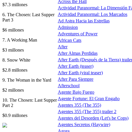
Across the Hall
$7.3 millones
Actividad Paranormal: La Dimensión F
Actividad Paranormal: Los Marcados
6. The Chosen: Last Supper
Part 3
Ad Astra Hacia las Estrellas
Admission
$6 millones
Adventures of Power
7. A Working Man
African Cats
After
$3 millones
After Almas Perdidas
After Earth (Después de la Tierra) traile
8. Snow White
After Earth (teaser)
$2.8 millones
After Earth (viral teaser)
After Para Siempre
9. The Woman in the Yard
Afterschool
$2 millones
Agente Bajo Fuego
Agente Fortune: El Gran Engaño
10. The Chosen: Last Supper
Agentes 355 (The 355)
Part 2
Agentes 355 (The 355) trailer 2
$0.9 millones
Agentes del Desorden (Let's be Cops)
Agentes Secretos (Haywire)
Agora