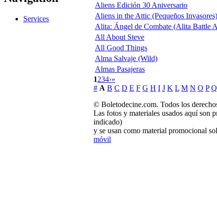
Aliens Edición 30 Aniversario
Aliens in the Attic (Pequeños Invasores
Services
Alita: Ángel de Combate (Alita Battle 
All About Steve
All Good Things
Alma Salvaje (Wild)
Almas Pasajeras
1
2
3
4
›
»
#
A
B
C
D
E
F
G
H
I
J
K
L
M
N
O
P
Q
© Boletodecine.com. Todos los derechos
Las fotos y materiales usados aquí son p
indicado)
y se usan como material promocional sol
móvil