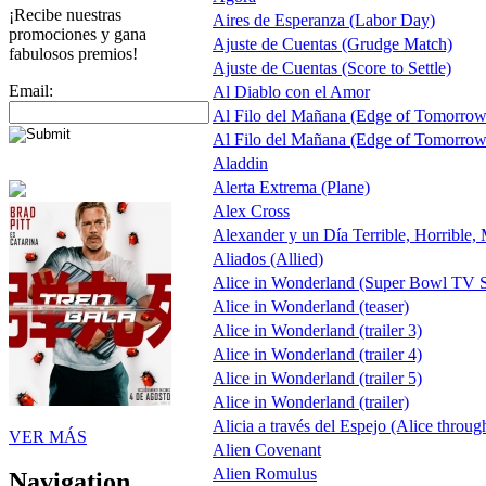
¡Recibe nuestras
Aires de Esperanza (Labor Day)
promociones y gana
Ajuste de Cuentas (Grudge Match)
fabulosos premios!
Ajuste de Cuentas (Score to Settle)
Email:
Al Diablo con el Amor
Al Filo del Mañana (Edge of Tomorrow
Al Filo del Mañana (Edge of Tomorrow
Aladdin
Alerta Extrema (Plane)
Alex Cross
Alexander y un Día Terrible, Horrible,
Aliados (Allied)
Alice in Wonderland (Super Bowl TV S
Alice in Wonderland (teaser)
Alice in Wonderland (trailer 3)
Alice in Wonderland (trailer 4)
Alice in Wonderland (trailer 5)
Alice in Wonderland (trailer)
Alicia a través del Espejo (Alice throug
VER MÁS
Alien Covenant
Alien Romulus
Navigation