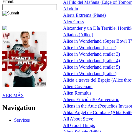
Email:
Al Filo del Mañana (Edge of Tomor
Aladdin
Alerta Extrema (Plane)
Alex Cross
Alexander y un Día Terrible, Horrib
Aliados (Allied)
Alice in Wonderland (Super Bowl T
Alice in Wonderland (teaser)
Alice in Wonderland (trailer 3)
Alice in Wonderland (trailer 4)
Alice in Wonderland (trailer 5)
Alice in Wonderland (trailer)
Alicia a través del Espejo (Alice thr
Alien Covenant
Alien Romulus
VER MÁS
Aliens Edición 30 Aniversario
Aliens in the Attic (Pequeños Invaso
Navigation
Alita: Ángel de Combate (Alita Battl
All About Steve
Services
All Good Things
Alma Salvaje (Wild)