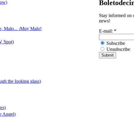
Boletodeci
row)
Stay informed on o
news!
le, Malo... ¡Muy Malo!
E-mail:
*
V Spot)
Subscribe
Unsubscribe
ough the looking glass)
res)
e Angel)