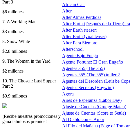
Part 3
African Cats
After
$6 millones
After Almas Perdidas
7. A Working Man
After Earth (Después de la Tierra) tra
After Earth (teaser)
$3 millones
After Earth (viral teaser)
8. Snow White
After Para Siempre
Afterschool
$2.8 millones
Agente Bajo Fuego
9. The Woman in the Yard
Agente Fortune: El Gran Engaño
Agentes 355 (The 355)
$2 millones
Agentes 355 (The 355) trailer 2
10. The Chosen: Last Supper
Agentes del Desorden (Let's be Cops
Part 2
Agentes Secretos (Haywire)
Agora
$0.9 millones
Aires de Esperanza (Labor Day)
Ajuste de Cuentas (Grudge Match)
Ajuste de Cuentas (Score to Settle)
¡Recibe nuestras promociones y
Al Diablo con el Amor
gana fabulosos premios!
Al Filo del Mañana (Edge of Tomor