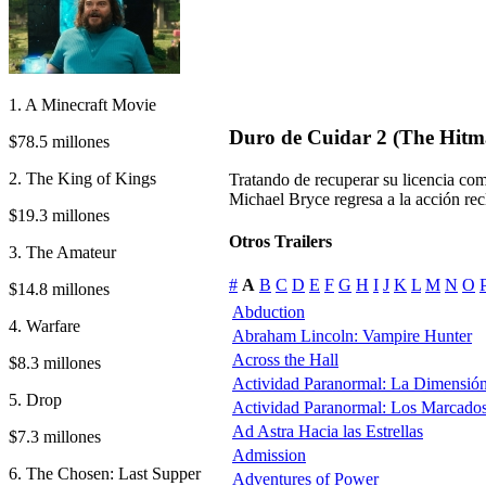
1. A Minecraft Movie
Duro de Cuidar 2 (The Hitm
$78.5 millones
2. The King of Kings
Tratando de recuperar su licencia co
Michael Bryce regresa a la acción rec
$19.3 millones
Otros Trailers
3. The Amateur
#
A
B
C
D
E
F
G
H
I
J
K
L
M
N
O
$14.8 millones
Abduction
4. Warfare
Abraham Lincoln: Vampire Hunter
Across the Hall
$8.3 millones
Actividad Paranormal: La Dimensió
5. Drop
Actividad Paranormal: Los Marcado
Ad Astra Hacia las Estrellas
$7.3 millones
Admission
6. The Chosen: Last Supper
Adventures of Power