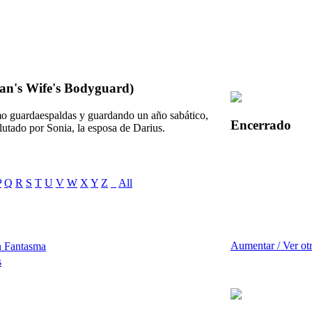
an's Wife's Bodyguard)
mo guardaespaldas y guardando un año sabático,
Encerrado
lutado por Sonia, la esposa de Darius.
P
Q
R
S
T
U
V
W
X
Y
Z
_
All
Aumentar / Ver ot
n Fantasma
s