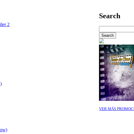
Search
iler 2
)
VER MÁS PROMOC
row)