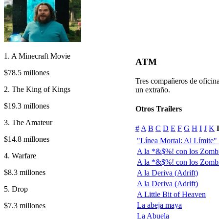
1. A Minecraft Movie
ATM
$78.5 millones
Tres compañeros de oficina
2. The King of Kings
un extraño.
$19.3 millones
Otros Trailers
3. The Amateur
#
A
B
C
D
E
F
G
H
I
J
K
$14.8 millones
"Línea Mortal: Al Límite" (F
A la *&$%! con los Zombi
4. Warfare
A la *&$%! con los Zombi
$8.3 millones
A la Deriva (Adrift)
A la Deriva (Adrift)
5. Drop
A Little Bit of Heaven
La abeja maya
$7.3 millones
La Abuela