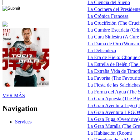
La Ciencia del Sueño
La Cocinera del President
La Crónica Francesa
La Crucifixión (The Cruci
La Cumbre Escarlata (Cri
La Cura Siniestra (A Cure 
La Dama de Oro (Woman 
La Delicadeza
La Era de Hielo: Choque 
La Estrella de Belén (The 
La Extraña Vida de Timot
La Favorita (The Favourit
La Fiesta de las Salchicha
La Forma del Agua (The S
VER MÁS
La Gran Apuesta (The Big
La Gran Aventura Lego (
Navigation
La Gran Aventura LEGO
La Gran Fuga (Overdrive)
Services
La Gran Muralla (The Gre
La Habitación (Room)
La Heredera de la Mafia