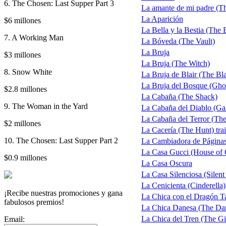
6. The Chosen: Last Supper Part 3
La amante de mi padre (T
La Aparición
$6 millones
La Bella y la Bestia (The 
7. A Working Man
La Bóveda (The Vault)
La Bruja
$3 millones
La Bruja (The Witch)
8. Snow White
La Bruja de Blair (The Bla
La Bruja del Bosque (Gho
$2.8 millones
La Cabaña (The Shack)
9. The Woman in the Yard
La Cabaña del Diablo (Gal
La Cabaña del Terror (Th
$2 millones
La Cacería (The Hunt) trai
10. The Chosen: Last Supper Part 2
La Cambiadora de Página
La Casa Gucci (House of 
$0.9 millones
La Casa Oscura
La Casa Silenciosa (Silen
La Cenicienta (Cinderella)
¡Recibe nuestras promociones y gana
La Chica con el Dragón Ta
fabulosos premios!
La Chica Danesa (The Dan
La Chica del Tren (The Gir
Email: