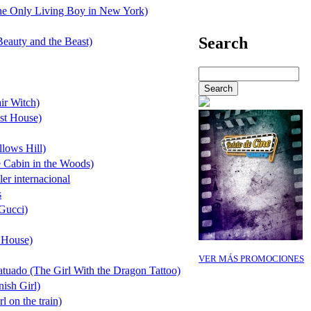
he Only Living Boy in New York)
Search
Beauty and the Beast)
ir Witch)
st House)
lows Hill)
e Cabin in the Woods)
ler internacional
s
Gucci)
t House)
VER MÁS PROMOCIONES
tuado (The Girl With the Dragon Tattoo)
ish Girl)
l on the train)