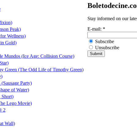
Boletodecine.c
e
Stay informed on our late
fixion)
E-mail:
*
mson Peak)
for Wellness)
Subscribe
in Gold)
Unsubscribe
de Mundos (Ice Age: Collision Course)
Star)
hy Green (The Odd Life of Timothy Green)
e)
s (Sausage Party)
hape of Water)
 Short)
The Lego Movie)
® 2
at Wall)