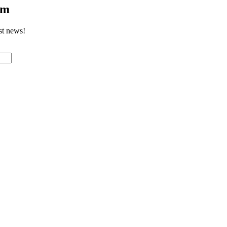
om
st news!