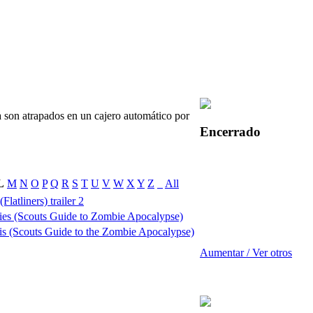
 son atrapados en un cajero automático por
Encerrado
L
M
N
O
P
Q
R
S
T
U
V
W
X
Y
Z
_
All
latliners) trailer 2
es (Scouts Guide to Zombie Apocalypse)
s (Scouts Guide to the Zombie Apocalypse)
Aumentar / Ver otros