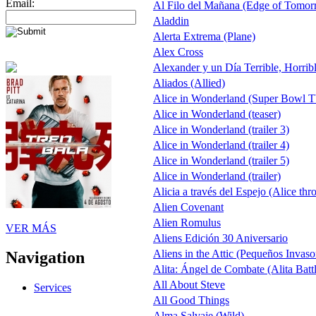
Email:
Al Filo del Mañana (Edge of Tomor
Aladdin
Alerta Extrema (Plane)
Alex Cross
Alexander y un Día Terrible, Horrib
Aliados (Allied)
Alice in Wonderland (Super Bowl T
Alice in Wonderland (teaser)
Alice in Wonderland (trailer 3)
Alice in Wonderland (trailer 4)
Alice in Wonderland (trailer 5)
Alice in Wonderland (trailer)
Alicia a través del Espejo (Alice thr
Alien Covenant
Alien Romulus
VER MÁS
Aliens Edición 30 Aniversario
Aliens in the Attic (Pequeños Invaso
Navigation
Alita: Ángel de Combate (Alita Batt
All About Steve
Services
All Good Things
Alma Salvaje (Wild)