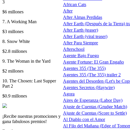
3
African Cats
After
$6 millones
After Almas Perdidas
7. A Working Man
After Earth (Después de la Tierra) tra
After Earth (teaser)
$3 millones
After Earth (viral teaser)
8. Snow White
After Para Siempre
Afterschool
$2.8 millones
Agente Bajo Fuego
9. The Woman in the Yard
Agente Fortune: El Gran Engaño
Agentes 355 (The 355)
$2 millones
Agentes 355 (The 355) trailer 2
10. The Chosen: Last Supper
Agentes del Desorden (Let's be Cop
Part 2
Agentes Secretos (Haywire)
Agora
$0.9 millones
Aires de Esperanza (Labor Day)
Ajuste de Cuentas (Grudge Match)
Ajuste de Cuentas (Score to Settle)
¡Recibe nuestras promociones y
Al Diablo con el Amor
gana fabulosos premios!
Al Filo del Mañana (Edge of Tomor