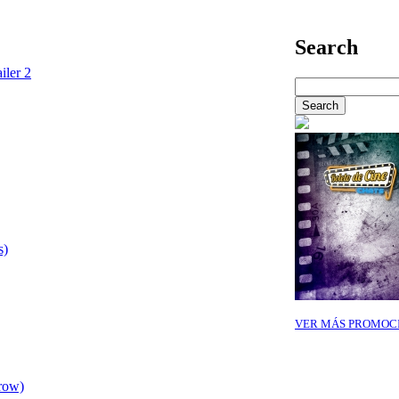
Search
iler 2
s)
VER MÁS PROMOC
row)