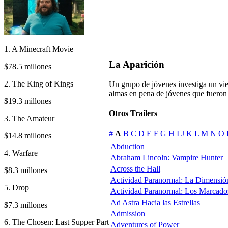
1. A Minecraft Movie
La Aparición
$78.5 millones
2. The King of Kings
Un grupo de jóvenes investiga un viej
almas en pena de jóvenes que fueron 
$19.3 millones
Otros Trailers
3. The Amateur
#
A
B
C
D
E
F
G
H
I
J
K
L
M
N
O
$14.8 millones
Abduction
4. Warfare
Abraham Lincoln: Vampire Hunter
Across the Hall
$8.3 millones
Actividad Paranormal: La Dimensió
5. Drop
Actividad Paranormal: Los Marcado
Ad Astra Hacia las Estrellas
$7.3 millones
Admission
6. The Chosen: Last Supper Part
Adventures of Power