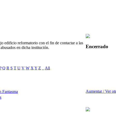
o edificio reformatorio con el fin de contactar a las
Encerrado
abusados en dicha institución.
P
Q
R
S
T
U
V
W
X
Y
Z
_
All
Aumentar / Ver ot
n Fantasma
s