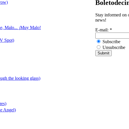
Boletodeci
row)
Stay informed on o
news!
le, Malo... ¡Muy Malo!
E-mail:
*
V Spot)
Subscribe
Unsubscribe
ough the looking glass)
res)
le Angel)