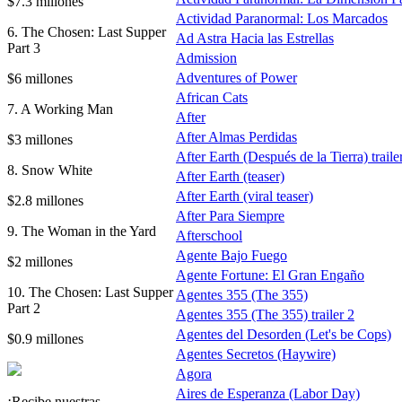
$7.3 millones
Actividad Paranormal: Los Marcados
6. The Chosen: Last Supper
Ad Astra Hacia las Estrellas
Part 3
Admission
Adventures of Power
$6 millones
African Cats
7. A Working Man
After
After Almas Perdidas
$3 millones
After Earth (Después de la Tierra) traile
8. Snow White
After Earth (teaser)
After Earth (viral teaser)
$2.8 millones
After Para Siempre
9. The Woman in the Yard
Afterschool
Agente Bajo Fuego
$2 millones
Agente Fortune: El Gran Engaño
10. The Chosen: Last Supper
Agentes 355 (The 355)
Part 2
Agentes 355 (The 355) trailer 2
Agentes del Desorden (Let's be Cops)
$0.9 millones
Agentes Secretos (Haywire)
Agora
Aires de Esperanza (Labor Day)
¡Recibe nuestras