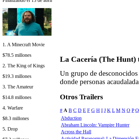
Finalizando el 13 de abril
1. A Minecraft Movie
$78.5 millones
La Cacería (The Hunt) t
2. The King of Kings
Un grupo de desconocidos 
$19.3 millones
donde personas acaudalada
3. The Amateur
Otros Trailers
$14.8 millones
4. Warfare
#
A
B
C
D
E
F
G
H
I
J
K
L
M
N
O
P
Q
Abduction
$8.3 millones
Abraham Lincoln: Vampire Hunter
5. Drop
Across the Hall
Actividad Paranormal: La Dimensión F