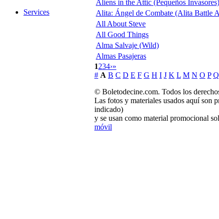
Aliens in the Attic (Pequeños Invasores
Services
Alita: Ángel de Combate (Alita Battle 
All About Steve
All Good Things
Alma Salvaje (Wild)
Almas Pasajeras
1
2
3
4
›
»
#
A
B
C
D
E
F
G
H
I
J
K
L
M
N
O
P
Q
© Boletodecine.com. Todos los derechos
Las fotos y materiales usados aquí son p
indicado)
y se usan como material promocional sol
móvil