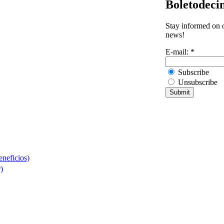
Boletodeci
Stay informed on o
news!
E-mail:
*
Subscribe
Unsubscribe
neficios)
)