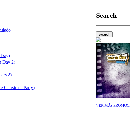
Search
itulado
 Day)
h Day 2)
ers 2)
ce Christmas Party)
VER MÁS PROMOC