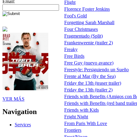
Email:
Flight
Florence Foster Jenkins
Fool's Gold
Forgetting Sarah Marshall
Four Christmases
Fragmentado (Split)
Frankenweenie (trailer 2)
Freaky
Free Birds
Free Guy (nuevo avance)
Freestyle: Persiguiendo un Sueño
Frente al Mar (By the Sea)
Friday the 13th (teaser trailer)
Friday the 13th (trailer 2)
Friends with Benefits (Amigos con Be
VER MÁS
Friends with Benefits (red band trailer
Friends with Kids
Navigation
Fright Night
From Paris With Love
Services
Frontiers
Frost/Nixon