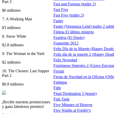
Part 3
Fast and Furious (trailer 2)
Fast Five
$6 millones
Fast Five (trailer 2)
7. A Working Man
Faster
Faster (Venganza Letal) trailer 2 subt
$3 millones
Fátima El último misterio
8. Snow White
Fearless (El Duelo)
Featurette 2012
$2.8 millones
Feliz Día de tu Muerte (Happy Death
9. The Woman in the Yard
Feliz día de tu muerte 2 (Happy Deat
Feliz Novedad
$2 millones
Fenómeno Siniestro 2 (Grave Encount
10. The Chosen: Last Supper
Ferrari
Part 2
Fiesta de Navidad en la Oficina (Offi
Fighting
$0.9 millones
Filth
Final Destination 5 (teaser)
Fish Tank
¡Recibe nuestras promociones
Five Minutes of Heaven
y gana fabulosos premios!
Five Nights at Freddy's