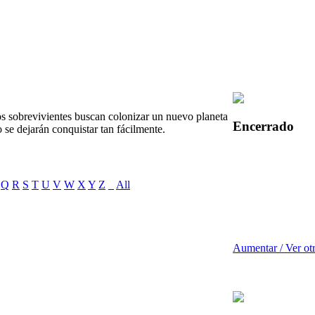
los sobrevivientes buscan colonizar un nuevo planeta
Encerrado
 se dejarán conquistar tan fácilmente.
Q
R
S
T
U
V
W
X
Y
Z
_
All
Aumentar / Ver ot