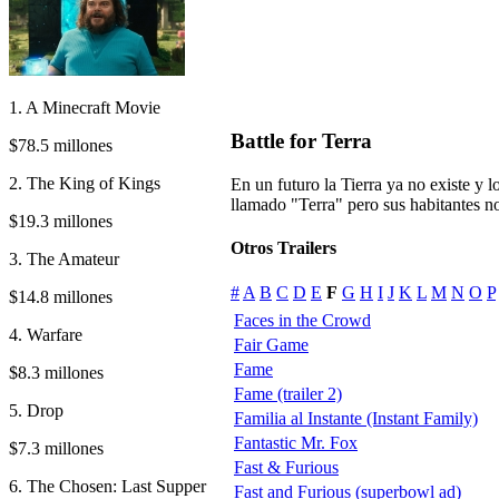
1. A Minecraft Movie
Battle for Terra
$78.5 millones
2. The King of Kings
En un futuro la Tierra ya no existe y 
llamado "Terra" pero sus habitantes no
$19.3 millones
Otros Trailers
3. The Amateur
#
A
B
C
D
E
F
G
H
I
J
K
L
M
N
O
P
$14.8 millones
Faces in the Crowd
4. Warfare
Fair Game
Fame
$8.3 millones
Fame (trailer 2)
5. Drop
Familia al Instante (Instant Family)
Fantastic Mr. Fox
$7.3 millones
Fast & Furious
6. The Chosen: Last Supper
Fast and Furious (superbowl ad)