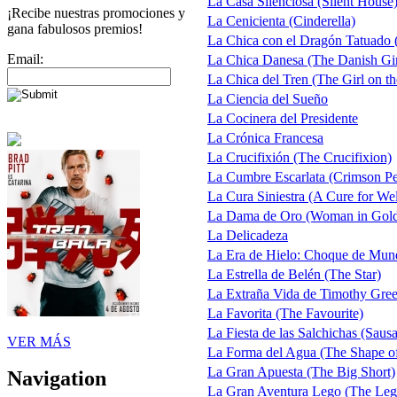
La Casa Silenciosa (Silent House
¡Recibe nuestras promociones y
La Cenicienta (Cinderella)
gana fabulosos premios!
La Chica con el Dragón Tatuado (
Email:
La Chica Danesa (The Danish Gir
La Chica del Tren (The Girl on the
La Ciencia del Sueño
La Cocinera del Presidente
La Crónica Francesa
La Crucifixión (The Crucifixion)
La Cumbre Escarlata (Crimson P
La Cura Siniestra (A Cure for Wel
La Dama de Oro (Woman in Gol
La Delicadeza
La Era de Hielo: Choque de Mund
La Estrella de Belén (The Star)
La Extraña Vida de Timothy Gree
La Favorita (The Favourite)
La Fiesta de las Salchichas (Saus
VER MÁS
La Forma del Agua (The Shape o
La Gran Apuesta (The Big Short)
Navigation
La Gran Aventura Lego (The Le