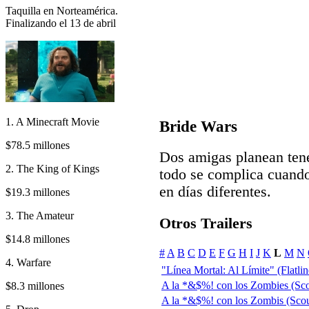
Taquilla en Norteamérica.
Finalizando el 13 de abril
1. A Minecraft Movie
Bride Wars
$78.5 millones
Dos amigas planean ten
2. The King of Kings
todo se complica cuando
en días diferentes.
$19.3 millones
3. The Amateur
Otros Trailers
$14.8 millones
#
A
B
C
D
E
F
G
H
I
J
K
L
M
N
4. Warfare
"Línea Mortal: Al Límite" (Flatline
A la *&$%! con los Zombies (Sc
$8.3 millones
A la *&$%! con los Zombis (Scou