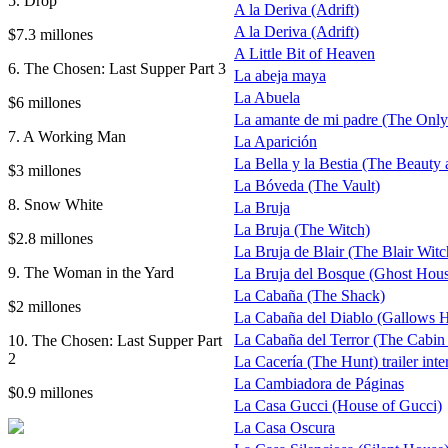
5. Drop
A la Deriva (Adrift)
A la Deriva (Adrift)
$7.3 millones
A Little Bit of Heaven
6. The Chosen: Last Supper Part 3
La abeja maya
La Abuela
$6 millones
La amante de mi padre (The Onl
7. A Working Man
La Aparición
La Bella y la Bestia (The Beauty 
$3 millones
La Bóveda (The Vault)
8. Snow White
La Bruja
La Bruja (The Witch)
$2.8 millones
La Bruja de Blair (The Blair Witc
9. The Woman in the Yard
La Bruja del Bosque (Ghost Hou
La Cabaña (The Shack)
$2 millones
La Cabaña del Diablo (Gallows Hi
La Cabaña del Terror (The Cabin
10. The Chosen: Last Supper Part
2
La Cacería (The Hunt) trailer inte
La Cambiadora de Páginas
$0.9 millones
La Casa Gucci (House of Gucci)
La Casa Oscura