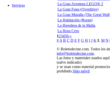
La Gran Aventura LEGO® 2
Services
La Gran Fuga (Overdrive)
La Gran Muralla (The Great Wall
La Habitación (Room)
La Heredera de la Mafia
La Hora Cero
1
2
3
4
5
6
›
»
#
A
B
C
D
E
F
G
H
I
J
K
L
M
N
© Boletodecine.com. Todos los de
info@boletodecine.com
.
Las fotos y materiales usados aquí
(salvo indicado)
y se usan como material promocion
prohibido.
Sitio móvil