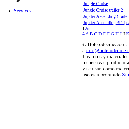
Jungle Cruise
Jungle Cruise trailer 2
Services
Jupiter Ascending (trailer
Jupiter Ascending 3D (te
1
2
›
»
#
A
B
C
D
E
F
G
H
I
J
© Boletodecine.com. T
a
info@boletodecine
Las fotos y materiale
respectivas productora
y se usan como materi
uso está prohibido.
Sit