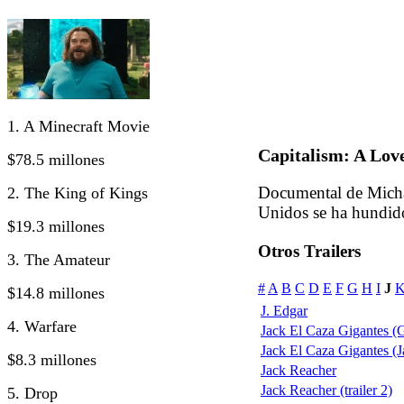
1. A Minecraft Movie
Capitalism: A Lov
$78.5 millones
Documental de Micha
2. The King of Kings
Unidos se ha hundido
$19.3 millones
Otros Trailers
3. The Amateur
#
A
B
C
D
E
F
G
H
I
J
$14.8 millones
J. Edgar
4. Warfare
Jack El Caza Gigantes (G
Jack El Caza Gigantes (Ja
$8.3 millones
Jack Reacher
Jack Reacher (trailer 2)
5. Drop