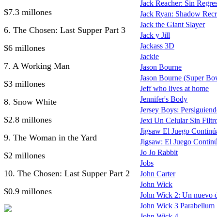
Jack Reacher: Sin Regreso
$7.3 millones
Jack Ryan: Shadow Recr
Jack the Giant Slayer
6. The Chosen: Last Supper Part 3
Jack y Jill
Jackass 3D
$6 millones
Jackie
7. A Working Man
Jason Bourne
Jason Bourne (Super Bo
$3 millones
Jeff who lives at home
Jennifer's Body
8. Snow White
Jersey Boys: Persiguiend
$2.8 millones
Jexi Un Celular Sin Filtr
Jigsaw El Juego Continú
9. The Woman in the Yard
Jigsaw: El Juego Continú
Jo Jo Rabbit
$2 millones
Jobs
10. The Chosen: Last Supper Part 2
John Carter
John Wick
$0.9 millones
John Wick 2: Un nuevo d
John Wick 3 Parabellum
John Wick 4