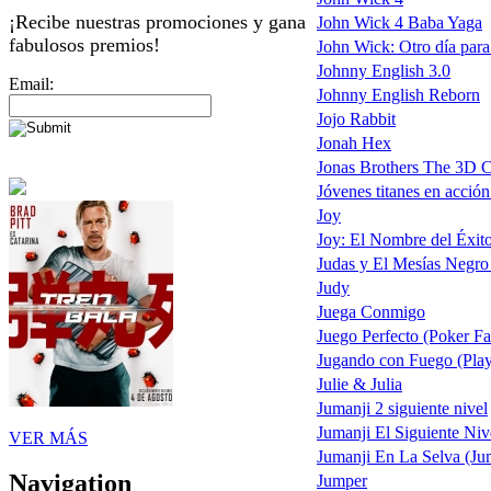
¡Recibe nuestras promociones y gana
John Wick 4 Baba Yaga
fabulosos premios!
John Wick: Otro día para
Johnny English 3.0
Email:
Johnny English Reborn
Jojo Rabbit
Jonah Hex
Jonas Brothers The 3D C
Jóvenes titanes en acción
Joy
Joy: El Nombre del Éxit
Judas y El Mesías Negro
Judy
Juega Conmigo
Juego Perfecto (Poker Fa
Jugando con Fuego (Play
Julie & Julia
Jumanji 2 siguiente nivel
Jumanji El Siguiente Niv
VER MÁS
Jumanji En La Selva (Ju
Navigation
Jumper