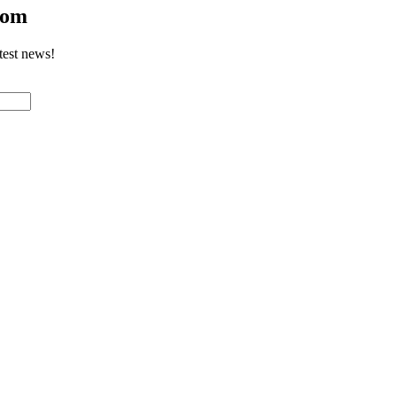
com
test news!