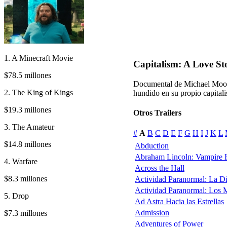
1. A Minecraft Movie
Capitalism: A Love St
$78.5 millones
Documental de Michael Moor
2. The King of Kings
hundido en su propio capital
$19.3 millones
Otros Trailers
3. The Amateur
#
A
B
C
D
E
F
G
H
I
J
K
L
$14.8 millones
Abduction
Abraham Lincoln: Vampire 
4. Warfare
Across the Hall
$8.3 millones
Actividad Paranormal: La D
Actividad Paranormal: Los 
5. Drop
Ad Astra Hacia las Estrellas
Admission
$7.3 millones
Adventures of Power