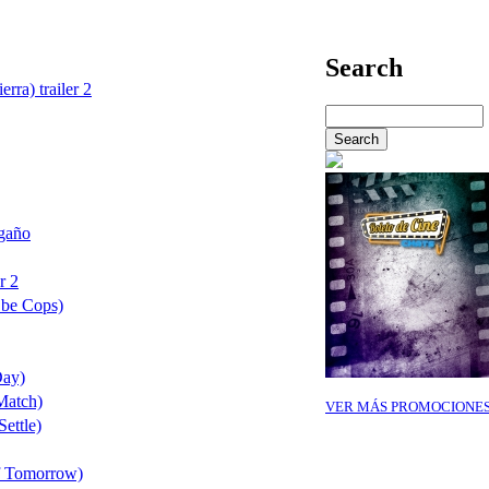
Search
rra) trailer 2
gaño
r 2
 be Cops)
Day)
Match)
VER MÁS PROMOCIONE
Settle)
f Tomorrow)