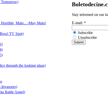
f Tomorrow)
Boletodecine.
Stay informed on our la
E-mail:
*
, Horrible, Malo... ¡Muy Malo!
Subscribe
 Bowl TV Spot)
Unsubscribe
3)
4)
5)
lice through the looking glass)
io
s Invasores)
ta Battle Angel)