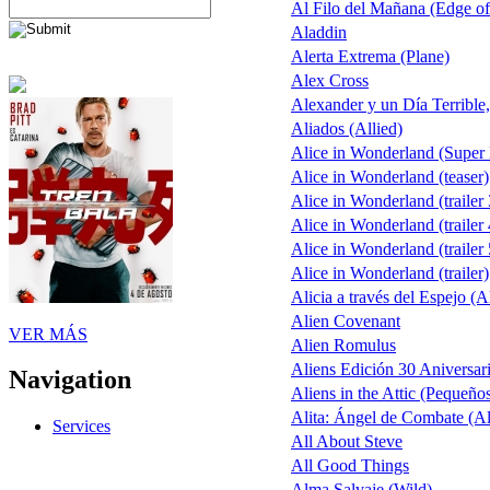
Al Filo del Mañana (Edge o
Aladdin
Alerta Extrema (Plane)
Alex Cross
Alexander y un Día Terrible
Aliados (Allied)
Alice in Wonderland (Super
Alice in Wonderland (teaser)
Alice in Wonderland (trailer 
Alice in Wonderland (trailer 
Alice in Wonderland (trailer 
Alice in Wonderland (trailer)
Alicia a través del Espejo (A
Alien Covenant
VER MÁS
Alien Romulus
Aliens Edición 30 Aniversar
Navigation
Aliens in the Attic (Pequeño
Alita: Ángel de Combate (Ali
Services
All About Steve
All Good Things
Alma Salvaje (Wild)