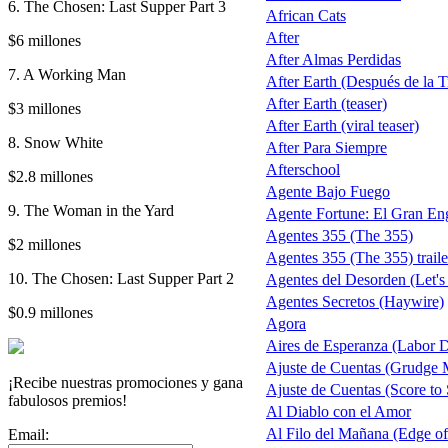
6. The Chosen: Last Supper Part 3
African Cats
After
$6 millones
After Almas Perdidas
7. A Working Man
After Earth (Después de la Tie
After Earth (teaser)
$3 millones
After Earth (viral teaser)
8. Snow White
After Para Siempre
Afterschool
$2.8 millones
Agente Bajo Fuego
9. The Woman in the Yard
Agente Fortune: El Gran En
Agentes 355 (The 355)
$2 millones
Agentes 355 (The 355) traile
10. The Chosen: Last Supper Part 2
Agentes del Desorden (Let's
Agentes Secretos (Haywire)
$0.9 millones
Agora
Aires de Esperanza (Labor 
Ajuste de Cuentas (Grudge 
¡Recibe nuestras promociones y gana
Ajuste de Cuentas (Score to 
fabulosos premios!
Al Diablo con el Amor
Al Filo del Mañana (Edge o
Email: