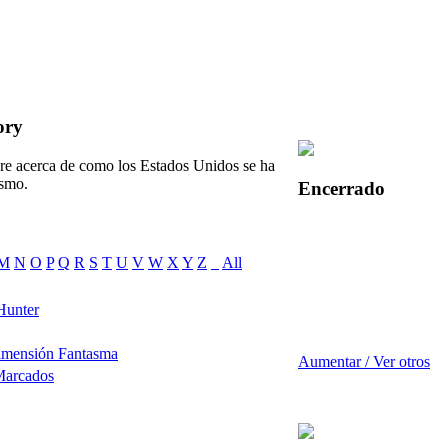
ory
e acerca de como los Estados Unidos se ha
ismo.
Encerrado
M
N
O
P
Q
R
S
T
U
V
W
X
Y
Z
_
All
Hunter
imensión Fantasma
Aumentar / Ver otros
Marcados