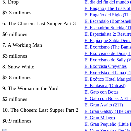
5. Drop
El día del fin del mundo
El Engaño (The Trials o
$7.3 millones
El Engaño del Siglo (Th
El Escandalo (Bombshell
6. The Chosen: Last Supper Part 3
El Escuadrón Suicida (Th
$6 millones
El Especialista 2: Resur
El Espía que Sabía Demas
7. A Working Man
El Exorcismo (The Banis
El Exorcismo de Dios (
$3 millones
El Exorcismo de Sally (
8. Snow White
El Exorcista Creyentes
El Exorcista del Papa (T
$2.8 millones
El Exótico Hotel Marigo
El Fantasma (Outcast)
9. The Woman in the Yard
El Gato con Botas
El Gato con Botas 2: El 
$2 millones
El Gran Asalto (211)
10. The Chosen: Last Supper Part 2
El Gran Gatsby (The Grea
El Gran Milagro
$0.9 millones
El Gran Pequeño (Little
El Gran Secreto (The Wo