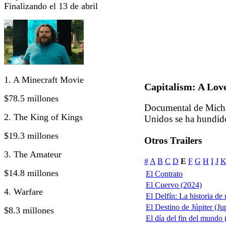
Finalizando el 13 de abril
1. A Minecraft Movie
Capitalism: A Lov
$78.5 millones
Documental de Micha
2. The King of Kings
Unidos se ha hundido
$19.3 millones
Otros Trailers
3. The Amateur
#
A
B
C
D
E
F
G
H
I
J
$14.8 millones
El Contrato
El Cuervo (2024)
4. Warfare
El Delfín: La historia de
El Destino de Júpiter (Ju
$8.3 millones
El día del fin del mundo