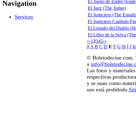
El Juego de Ender (Ende
Navigation
El Juez (The Judge)
El Justiciero (The Equali
Services
El Justiciero Capítulo Fi
El Legado del Diablo (He
El Libro de la Selva (Th
«
‹
1
2
3
4
5
›
»
#
A
B
C
D
E
F
G
H
I
J
© Boletodecine.com. T
a
info@boletodecine
Las fotos y materiale
respectivas productora
y se usan como materi
uso está prohibido.
Sit