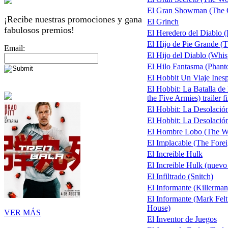
El Gran Showman (The 
¡Recibe nuestras promociones y gana
El Grinch
fabulosos premios!
El Heredero del Diablo (
El Hijo de Pie Grande (T
Email:
El Hijo del Diablo (Whis
El Hilo Fantasma (Phan
El Hobbit Un Viaje Inespe
El Hobbit: La Batalla de 
the Five Armies) trailer f
El Hobbit: La Desolaci
El Hobbit: La Desolación
El Hombre Lobo (The W
El Implacable (The Forei
El Increible Hulk
El Increible Hulk (nuevo 
El Infiltrado (Snitch)
El Informante (Killerman
El Informante (Mark Fe
House)
VER MÁS
El Inventor de Juegos