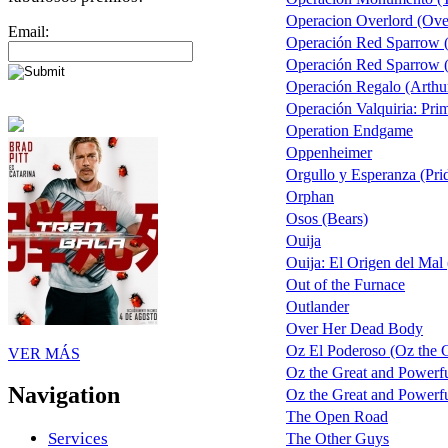
Operacion Overlord (Ove
Email:
Operación Red Sparrow (
Operación Red Sparrow (
Operación Regalo (Arthu
Operación Valquiria: Pri
Operation Endgame
Oppenheimer
Orgullo y Esperanza (Pri
Orphan
Osos (Bears)
Ouija
Ouija: El Origen del Mal 
Out of the Furnace
Outlander
Over Her Dead Body
Oz El Poderoso (Oz the Gr
VER MÁS
Oz the Great and Powerf
Navigation
Oz the Great and Powerful
The Open Road
Services
The Other Guys