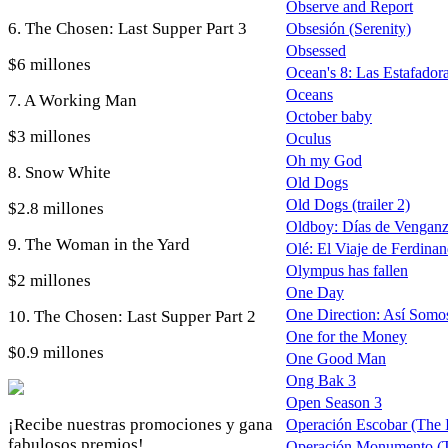
Observe and Report
6. The Chosen: Last Supper Part 3
Obsesión (Serenity)
Obsessed
$6 millones
Ocean's 8: Las Estafadora
Oceans
7. A Working Man
October baby
$3 millones
Oculus
Oh my God
8. Snow White
Old Dogs
Old Dogs (trailer 2)
$2.8 millones
Oldboy: Días de Vengan
9. The Woman in the Yard
Olé: El Viaje de Ferdinand
Olympus has fallen
$2 millones
One Day
One Direction: Así Somos 
10. The Chosen: Last Supper Part 2
One for the Money
$0.9 millones
One Good Man
Ong Bak 3
Open Season 3
¡Recibe nuestras promociones y gana
Operación Escobar (The In
fabulosos premios!
Operación Monumento (