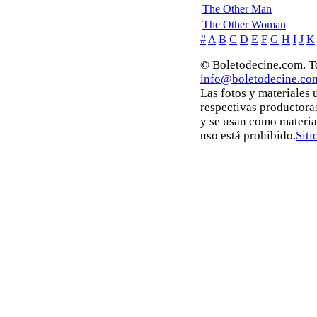
The Other Man
The Other Woman
#
A
B
C
D
E
F
G
H
I
J
K
© Boletodecine.com. To
info@boletodecine.co
Las fotos y materiales
respectivas productora
y se usan como materia
uso está prohibido.
Siti