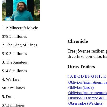
1. A Minecraft Movie
$78.5 millones
Chronicle
2. The King of Kings
Tres jòvenes reciben 
$19.3 millones
divertirse con ellos h
3. The Amateur
Otros Trailers
$14.8 millones
#
A
B
C
D
E
F
G
H
I
J
K
4. Warfare
Oblivion (international tra
Oblivion (teaser)
$8.3 millones
Oblivion (trailer internaci
5. Drop
Oblivion: El tiempo del Ol
Observados (Watchers)
$7.3 millones