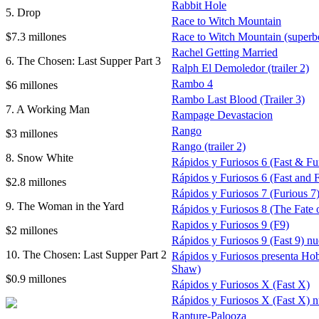
Rabbit Hole
5. Drop
Race to Witch Mountain
$7.3 millones
Race to Witch Mountain (superb
Rachel Getting Married
6. The Chosen: Last Supper Part 3
Ralph El Demoledor (trailer 2)
Rambo 4
$6 millones
Rambo Last Blood (Trailer 3)
7. A Working Man
Rampage Devastacion
Rango
$3 millones
Rango (trailer 2)
8. Snow White
Rápidos y Furiosos 6 (Fast & Fu
Rápidos y Furiosos 6 (Fast and Fu
$2.8 millones
Rápidos y Furiosos 7 (Furious 7
9. The Woman in the Yard
Rápidos y Furiosos 8 (The Fate o
Rapidos y Furiosos 9 (F9)
$2 millones
Rápidos y Furiosos 9 (Fast 9) nue
10. The Chosen: Last Supper Part 2
Rápidos y Furiosos presenta Ho
Shaw)
$0.9 millones
Rápidos y Furiosos X (Fast X)
Rápidos y Furiosos X (Fast X) nu
Rapture-Palooza