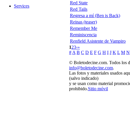
Red State
Services
Red Tails
Regresa a mí (Ben is Back)
Reinas (teaser)
Remember Me
Reminiscencia
Renfield Asistente de Vampiro
1
2
3
›
»
#
A
B
C
D
E
F
G
H
I
J
K
L
M
N
© Boletodecine.com. Todos los d
info@boletodecine.com
.
Las fotos y materiales usados aqu
(salvo indicado)
y se usan como material promocio
prohibido.
Sitio móvil