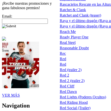
¡Recibe nuestras promociones y
Rascacielos Rescate en las Altur
gana fabulosos premios!
Ratchet & Clank
Ratchet and Clank (teaser)
Email:
Raya y el último dragón (Raya a
Raya y el último dragón (Raya a
Reach Me
Ready Player One
Real Steel
Reasonable Doubt
Rec
Red
Red
Red (trailer 2)
Red 2
Red 2 (trailer 2)
Red Cliff
Red Dawn
VER MÁS
Red Lights (Poderes Ocultos)
Red Riding Hood
Navigation
Red Social (Trailer)