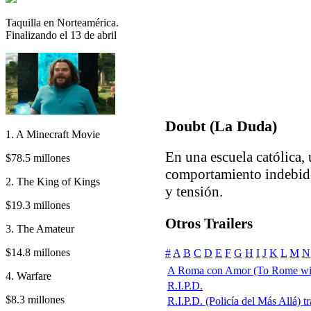
Taquilla en Norteamérica.
Finalizando el 13 de abril
Doubt (La Duda)
1. A Minecraft Movie
En una escuela católica,
$78.5 millones
comportamiento indebido
2. The King of Kings
y tensión.
$19.3 millones
Otros Trailers
3. The Amateur
$14.8 millones
#
A
B
C
D
E
F
G
H
I
J
K
L
M
N
A Roma con Amor (To Rome wi
4. Warfare
R.I.P.D.
$8.3 millones
R.I.P.D. (Policía del Más Allá) tr