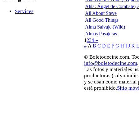
Alita: Ángel de Combate (A
Services
All About Steve
All Good Things
Alma Salvaje (Wild)
Almas Pasajeras
1
2
3
4
›
»
#
A
B
C
D
E
F
G
H
I
J
K
L
© Boletodecine.com. Tod
info@boletodecine.com
.
Las fotos y materiales u
productoras (salvo indic
y se usan como material
está prohibido.
Sitio móvi