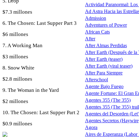
5. Drop
Actividad Paranormal: Los
Ad Astra Hacia las Estrella
$7.3 millones
Admission
6. The Chosen: Last Supper Part 3
Adventures of Power
African Cats
$6 millones
After
7. A Working Man
After Almas Perdidas
After Earth (Después de la T
$3 millones
After Earth (teaser)
After Earth (viral teaser)
8. Snow White
After Para Siempre
$2.8 millones
Afterschool
Agente Bajo Fuego
9. The Woman in the Yard
Agente Fortune: El Gran 
Agentes 355 (The 355)
$2 millones
Agentes 355 (The 355) trail
10. The Chosen: Last Supper Part 2
Agentes del Desorden (Let'
Agentes Secretos (Haywire
$0.9 millones
Agora
Aires de Esperanza (Labor