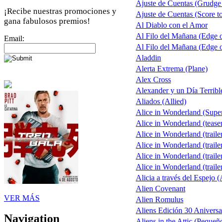
Ajuste de Cuentas (Grudge
¡Recibe nuestras promociones y
Ajuste de Cuentas (Score to
gana fabulosos premios!
Al Diablo con el Amor
Al Filo del Mañana (Edge
Email:
Al Filo del Mañana (Edge
Aladdin
Alerta Extrema (Plane)
Alex Cross
Alexander y un Día Terribl
Aliados (Allied)
Alice in Wonderland (Sup
Alice in Wonderland (tease
Alice in Wonderland (traile
Alice in Wonderland (traile
Alice in Wonderland (traile
Alice in Wonderland (traile
Alicia a través del Espejo (
Alien Covenant
VER MÁS
Alien Romulus
Aliens Edición 30 Aniversa
Navigation
Aliens in the Attic (Pequeñ