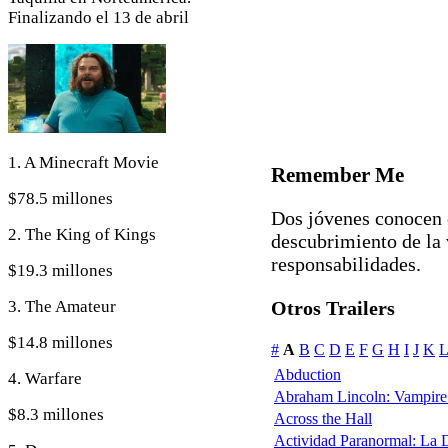
Finalizando el 13 de abril
1. A Minecraft Movie
Remember Me
$78.5 millones
Dos jóvenes conocen 
2. The King of Kings
descubrimiento de la 
responsabilidades.
$19.3 millones
3. The Amateur
Otros Trailers
$14.8 millones
#
A
B
C
D
E
F
G
H
I
J
K
L
Abduction
4. Warfare
Abraham Lincoln: Vampire
$8.3 millones
Across the Hall
Actividad Paranormal: La