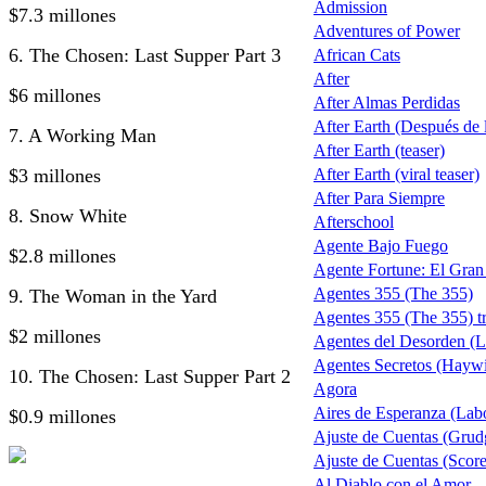
Admission
$7.3 millones
Adventures of Power
6. The Chosen: Last Supper Part 3
African Cats
After
$6 millones
After Almas Perdidas
After Earth (Después de la
7. A Working Man
After Earth (teaser)
$3 millones
After Earth (viral teaser)
After Para Siempre
8. Snow White
Afterschool
Agente Bajo Fuego
$2.8 millones
Agente Fortune: El Gra
Agentes 355 (The 355)
9. The Woman in the Yard
Agentes 355 (The 355) tr
$2 millones
Agentes del Desorden (L
Agentes Secretos (Haywi
10. The Chosen: Last Supper Part 2
Agora
Aires de Esperanza (Lab
$0.9 millones
Ajuste de Cuentas (Grud
Ajuste de Cuentas (Score 
Al Diablo con el Amor