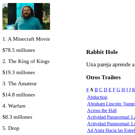
1. A Minecraft Movie
$78.5 millones
Rabbit Hole
2. The King of Kings
Una pareja aprende a 
$19.3 millones
Otros Trailers
3. The Amateur
#
A
B
C
D
E
F
G
H
I
J
$14.8 millones
Abduction
Abraham Lincoln: Vampi
4. Warfare
Across the Hall
$8.3 millones
Actividad Paranormal: 
Actividad Paranormal: 
5. Drop
Ad Astra Hacia las Estrel