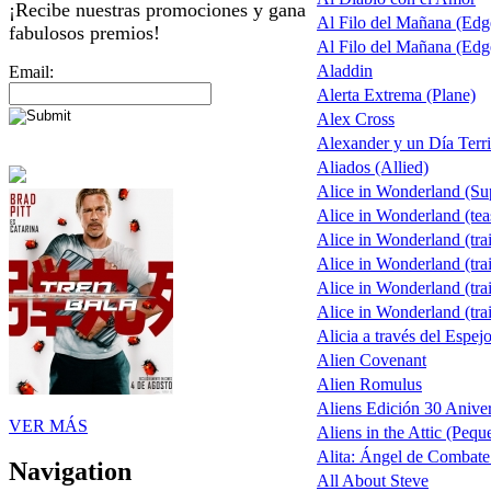
¡Recibe nuestras promociones y gana
Al Filo del Mañana (Ed
fabulosos premios!
Al Filo del Mañana (Ed
Aladdin
Email:
Alerta Extrema (Plane)
Alex Cross
Alexander y un Día Terri
Aliados (Allied)
Alice in Wonderland (S
Alice in Wonderland (tea
Alice in Wonderland (trai
Alice in Wonderland (trai
Alice in Wonderland (trai
Alice in Wonderland (trai
Alicia a través del Espej
Alien Covenant
Alien Romulus
Aliens Edición 30 Aniver
VER MÁS
Aliens in the Attic (Pequ
Alita: Ángel de Combate 
Navigation
All About Steve