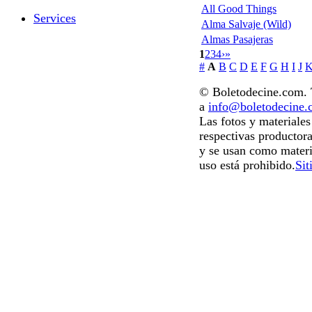
All Good Things
Services
Alma Salvaje (Wild)
Almas Pasajeras
1
2
3
4
›
»
#
A
B
C
D
E
F
G
H
I
J
© Boletodecine.com. T
a
info@boletodecine
Las fotos y materiale
respectivas productora
y se usan como materi
uso está prohibido.
Sit